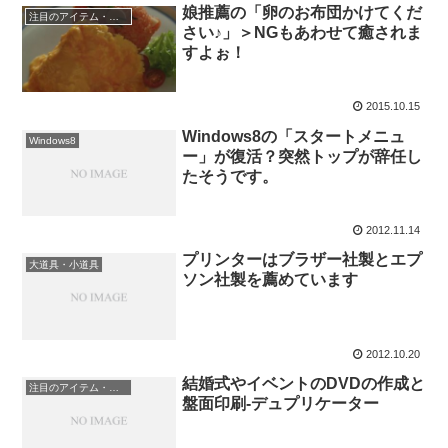
娘推薦の「卵のお布団かけてくだ
注目のアイテム・グッズ
さい♪」＞NGもあわせて癒されま
すよぉ！
2015.10.15
Windows8の「スタートメニュ
Windows8
ー」が復活？突然トップが辞任し
たそうです。
2012.11.14
プリンターはブラザー社製とエプ
大道具・小道具
ソン社製を薦めています
2012.10.20
結婚式やイベントのDVDの作成と
注目のアイテム・グッズ
盤面印刷-デュプリケーター