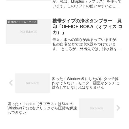
が、私は、Lhaplus（ラプラス）を使って
います。このソフトの使いやすいところ
は、インストール後に右クリックで、圧
縮・解凍ができるからです。ところが、
32bitのWindows7だと問題ないのに、
携帯タイプの浄水タンブラー 貝
注目のアイテム・グッズ
64b...
印「OFFICE ROKA（オフィス ロ
カ）」
最近、水への関心が高まっていますが、
私の自宅などでは浄水器をつけていま
す。 ところが、外出先では、浄水器を通
すわけにはいかず、ミネラルウォーター
を買うことになりますが、持ち歩きので
きる浄水器はないものか、と思っていま
した。友人に相談したとこ...
困った：Windows8 にしたのにタッチ操
作ができない→モニター画面がタッチに
対応していなければなりません
困った：Lhaplus（ラプラス）は64bitの
Windows7では右クリックから圧縮も解凍
もできない