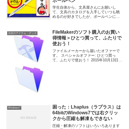
ボールペン
学生自体から、文具屋さんにお願いし
て、文具のカタログを入手していつも眺
めるのが好きでしたが、ボールペンにつ
いては、長いこと、お気に入りの製品が
見つかりませんでした。ところが、ある
ときに、たまたまボールペンを忘れて、
FileMakerのソフト購入のお買い
注目のアイテム・グッズ
知り合いに借りて、これは書...
得情報＞ひとつ買って、ふたりで
使おう！
ファイルメーカーから届いたオファーで
す。 スペシャルオファー: ひとつ買っ
て、ふたりで使おう！ 2015年10月13日か
ら2015年12月18日までの期間中に、
FileMaker Pro 14またはFileMaker Pro 14
Adv...
困った：Lhaplus（ラプラス）は
Windows7
64bitのWindows7では右クリッ
クから圧縮も解凍もできない
圧縮・解凍のソフトはいろいろあります