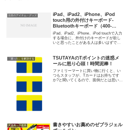
iPad、iPad2、iPhone、iPod
注目のアイテム・グッズ
touch用の外付けキーボード-
Bluetoothキーボード（400-
SKB024）
iPad、iPad2、iPhone、iPod touchで入力
する場合に、外付けのキーボードが欲し
いと思ったことがある人は多いはずで
す。今回紹介するのは、SANWAから発売
されたBluetoothキーボードです。 【送料
無料】【サンワサプラ...
TSUTAYAのTポイントの迷惑メ
「困った」を解決する
ールに怒り心頭！時間泥棒！
ファミリーマートに買い物に行くと、い
つもスタッフが、Tカードはお持ちです
か?と聞いてくるので、面倒だとは思いな
がらも、TSUTAYAのTカードがあったの
で、利用するようになった。そして、ヤ
フオクを利用する際に、Tカードの登録を
毎回促されるの...
書きやすいお薦めのゼブラジェル
大道具・小道具