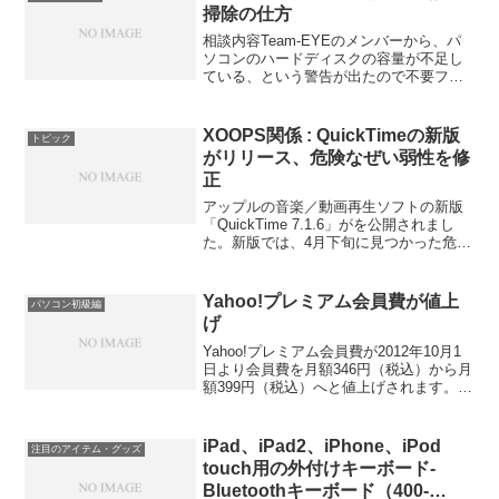
掃除の仕方
相談内容Team-EYEのメンバーから、パ
ソコンのハードディスクの容量が不足し
ている、という警告が出たので不要ファ
イルなどを確認して削除したいのだけ
ど、どうしていいかわからない、という
相談を受けました。そこで、私が使って
XOOPS関係 : QuickTimeの新版
トピック
いるソフトを紹介して...
がリリース、危険なぜい弱性を修
正
アップルの音楽／動画再生ソフトの新版
「QuickTime 7.1.6」がを公開されまし
た。新版では、4月下旬に見つかった危険
なぜい弱性（セキュリティホール）が修
正されています。アップルでは、Mac OS
X版とWindows版の両方をリリー...
Yahoo!プレミアム会員費が値上
パソコン初級編
げ
Yahoo!プレミアム会員費が2012年10月1
日より会員費を月額346円（税込）から月
額399円（税込）へと値上げされます。こ
れが、ソフトバンクのやり方、孫正義氏
の手口だ、と友人が教えてくれました。
iPad、iPad2、iPhone、iPod
注目のアイテム・グッズ
touch用の外付けキーボード-
Bluetoothキーボード（400-