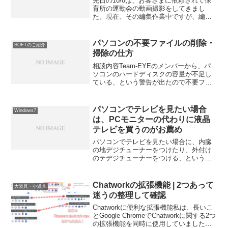
先日の10/8は、お客さまに依頼されて保
育所の運動会の動画撮影をしてきまし
た。現在、その編集作業中ですが、編集
が終了すると、マスターDVDを作成し
て、これをDVD-Rにコピーして、盤面を
印刷します。大量の場合は、マスター
パソコンの不要ファイルの削除・
SOFTのご紹介
DVDを作成して業者...
掃除の仕方
相談内容Team-EYEのメンバーから、パ
ソコンのハードディスクの容量が不足し
ている、という警告が出たので不要ファ
イルなどを確認して削除したいのだけ
ど、どうしていいかわからない、という
相談を受けました。そこで、私が使って
パソコンでテレビを見たい場合
Windows7
いるソフトを紹介して...
は、PCモニターの代わりに液晶
テレビを買うのがお薦め
パソコンでテレビを見たい場合に、内臓
の地デジチューナーをつけたり、外付け
のテデジチューナーをつける、というの
が、多くの人の利用方法だと思います。
量販店などに行くと、価格の差別化とし
て、パソコンでテレビが見れます、とい
Chatworkの拡張機能 | 2つあって
大道具・小道具
うのを売り文句にしている...
迷うの整理して確認
Chatworkに便利な拡張機能私は、長いこ
とGoogle ChromeでChatworkに関する2つ
の拡張機能を同時に使用していました。