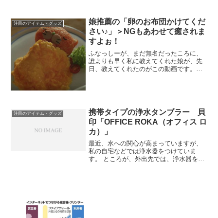
ただ、全部を使っていないことに気づい
たので、改めて、それぞれの機能を比べ
てみました。すると、実は、2つ...
娘推薦の「卵のお布団かけてくだ
注目のアイテム・グッズ
さい♪」＞NGもあわせて癒されま
すよぉ！
ふなっしーが、まだ無名だったころに、
誰よりも早く私に教えてくれた娘が、先
日、教えてくれたのがこの動画です。
NGもあわせて癒されますよぉ！！！ き
よら グルメ仕立て CM「おふとん篇」
WEB限定 30秒バージョン きよら グルメ
仕立て CM...
携帯タイプの浄水タンブラー 貝
注目のアイテム・グッズ
印「OFFICE ROKA（オフィス ロ
カ）」
最近、水への関心が高まっていますが、
私の自宅などでは浄水器をつけていま
す。 ところが、外出先では、浄水器を通
すわけにはいかず、ミネラルウォーター
を買うことになりますが、持ち歩きので
きる浄水器はないものか、と思っていま
した。友人に相談したとこ...