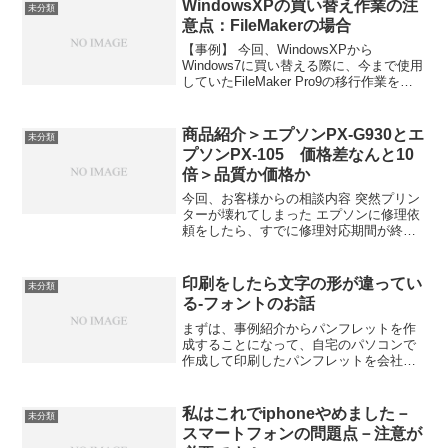
WindowsXPの買い替え作業の注
未分類
意点：FileMakerの場合
【事例】 今回、WindowsXPから
Windows7に買い替える際に、今まで使用
していたFileMaker Pro9の移行作業を行
うことになりました。 その際に、重要な
注意点がありましたので、ご紹介です。
問題点その１ 1台については、今...
商品紹介＞エプソンPX-G930とエ
未分類
プソンPX-105 価格差なんと10
倍＞品質か価格か
今回、お客様からの相談内容 突然プリン
ターが壊れてしまった エプソンに修理依
頼をしたら、すでに修理対応期間が終了
していて修理ができない 代わりのプリン
ターで何かお薦めガあったら教えて下さ
い。 美術の絵画関係の印刷などをする関
印刷をしたら文字の形が違ってい
未分類
係で、一番のお薦...
る-フォントのお話
まずは、事例紹介からパンフレットを作
成することになって、自宅のパソコンで
作成して印刷したパンフレットを会社に
持参しました。タイトルの文字の形が気
に入ったので、それでいこうということ
になり会社のパソコンにデータをコピー
私はこれでiphoneやめました－
未分類
して印刷をしてみました。...
スマートフォンの問題点－注意が