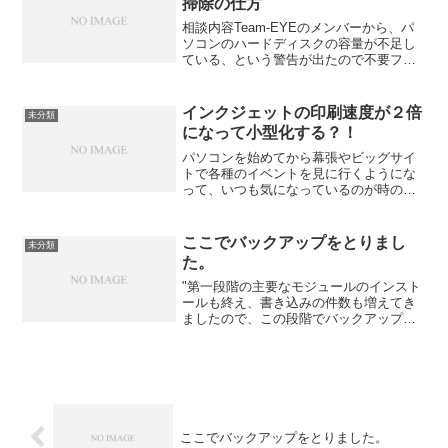
掃除の仕方
相談内容Team-EYEのメンバーから、パ
ソコンのハードディスクの容量が不足し
ている、という警告が出たので不要ファ
イルなどを確認して削除したいのだけ
ど、どうしていいかわからない、という
相談を受けました。そこで、私が使って
インクジェットの印刷速度が２倍
未分類
いるソフトを紹介して...
になって小型化する？！
パソコンを始めてから幕張やビッグサイ
トで各種のイベントを見に行くようにな
って、いつも気になっているのが時のイ
ンクジェットプリンターのプレゼンテー
ションの場面です。印象深いのは、何台
もプリンターを並べて、同時に印刷をし
ここでバックアップをとりまし
未分類
て、綺麗さと速度を見せる...
た。
"第一段階の主要なモジュールのインスト
ールも終え、書き込みの件数も増えてき
ましたので、この段階でバックアップを
とることにしました。使用しているサイ
トのコントロールパネルには、「ウェブ
サイトのファイルをバックアップ」する
機能がついていますので...
ここでバックアップをとりました。