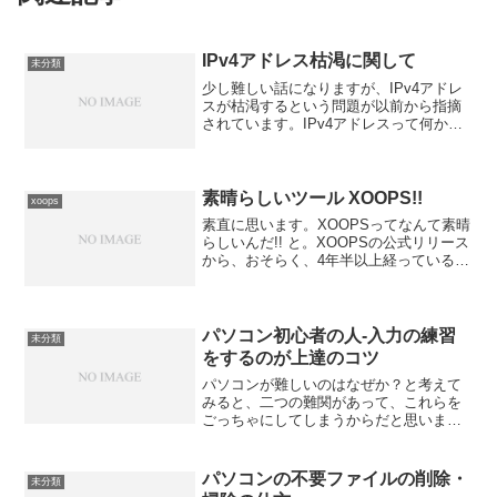
IPv4アドレス枯渇に関して
未分類
少し難しい話になりますが、IPv4アドレ
スが枯渇するという問題が以前から指摘
されています。IPv4アドレスって何か？
と聞かれると、パソコンを特定するため
の、住所みたいなもの、と説明していま
す。ちなみに、似たものに「ポート」と
いうものがあり...
素晴らしいツール XOOPS!!
xoops
素直に思います。XOOPSってなんて素晴
らしいんだ!! と。XOOPSの公式リリース
から、おそらく、4年半以上経っていると
思います。実は、私自身が「XOOPS」の
名を聞いたのは、今から約１年以上前で
した。しかし、当時は、XOOPSのもつ本
当...
パソコン初心者の人-入力の練習
未分類
をするのが上達のコツ
パソコンが難しいのはなぜか？と考えて
みると、二つの難関があって、これらを
ごっちゃにしてしまうからだと思いま
す。一つ目は「入力」、二つ目は「操
作」で、この二つは車の両輪のようなも
のだと思いますが、これらは分けて考え
パソコンの不要ファイルの削除・
未分類
るのがいいと思います。