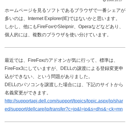
2008.10.17
ホームページを見るソフトであるブラウザで一番シェアが
多いのは、Internet Explorer(IE)ではないかと思います。
しかし、他にもFireFoxやSleipnir、Operaなどなどあり、
個人的には、複数のブラウザを使い分けています。
最近では、FireFoxのアドオンが気に行って、標準は、
FireFox3にしていますが、DELLの譲渡による登録変更申
込ができない、という問題がありました。
DELLのパソコンを譲渡した場合には、下記のサイトから
名義変更ができます。
http://supportapj.dell.com/support/topics/topic.aspx/jp/shar
ed/support/dellcare/jp/transfer?c=jp&l=jp&s=dhs&~ck=mn