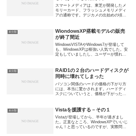
スマートメディアは、東芝が開発したメ
モリーカード、フラッシュメモリメディ
アの通称です。デジカメの出始めの頃、
オリンパスのデジカメを購入したときに
このスマートメディアが使われていまし
た。その後、富士フィルムのデジカメな
WiondowsXP搭載モデルの販売
未分類
どでも使われていたと思い...
が終了間近
WindowsVISTAやWindows7が登場して
も、WindowsXPは根強い人気でした。安
定もしていましたし、ユーザーが慣れて
いたというだけでなく、企業などで使用
しているソフトが、WindowsVISTAや
Windows7に対応してい...
RAID1の２台のハードディスクが
未分類
同時に壊れてしまった
パソコン関係のハードの価格の下がり方
には、本当に驚かされます。ハードディ
スクについていうと、価格が下がったお
かげで、RAID構成が個人レベルでも当た
り前のようになってきたように思いま
す。しかし、このRAID、重要で便利な機
Vistaを援護する－その１
未分類
能ですが、実はなか...
Vistaが登場してから、半年が過ぎまし
た。正直なところ、WindowsXPでいいじ
ゃん！と思っているのですが、実際問題
として、量販店で売られているパソコン