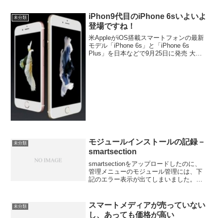
iPhon9代目のiPhone 6sいよいよ
未分類
登場ですね！
米AppleがiOS搭載スマートフォンの最新
モデル「iPhone 6s」と「iPhone 6s
Plus」を日本などで9月25日に発売 大き
さと重さは？ ほぼ同じ（大きさはごくわ
ずかに6s／6s Plusが大きい。） 色 新色
「ローズゴール...
モジュールインストールの記録－
未分類
smartsection
smartsectionをアップロードしたのに、
管理メニューのモジュール管理には、下
記のエラー表示が出てしまいました。
Module File for smartsection Not
Found!Module File for Not Fo...
スマートメディアが売っていない
未分類
し、あっても価格が高い