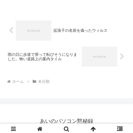
には、ほとんどWindowsVistaが搭載され
ています。食わず嫌いというのもいけ
ま...
拡張子の名前を偽ったウィルス
雨の日に歩道で滑って転びそうになりま
した。怖い道路上の案内タイル
ホーム
未分類
あいのパソコン黙秘録
© 2006 あいのパソコン黙秘録.