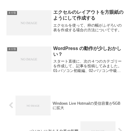
トが「FileSum」（フリーソフト）です。
このソフトは、ディスクを指定すれば、
ディスクの全部のフォルダーとファイル
エクセルのレイアウトを方眼紙の
未分類
をツリー表示して...
ようにして作成する
エクセルを使って、枠の幅がふぞろいの
表を作成する場合の方法についてです。
WordPress の動作が少しおかし
未分類
い？
スタート直後に、次の４つのカテゴリー
を作成して、記事を投稿してみました。
01-パソコン初級編、02-パソコン中級
編、03-パソコン上級編、Viva XOOPS !!
ところが、いくつかの点が気になってい
ます。
Windows Live Hotmailの受信容量が5GB
に拡大