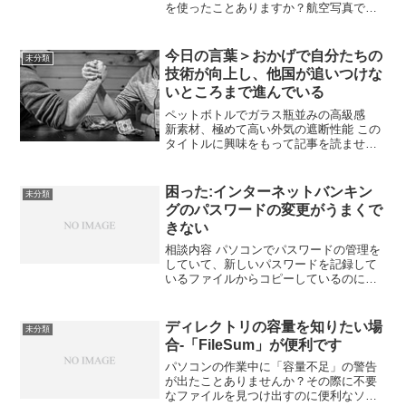
を使ったことありますか？航空写真でも
見ることができて、初めて行く場所の様
子を知ったりなど、人それぞれさまざま
な利用のされかたをしていると思いま
今日の言葉＞おかげで自分たちの
未分類
す。さて、実...
技術が向上し、他国が追いつけな
いところまで進んでいる
ペットボトルでガラス瓶並みの高級感
新素材、極めて高い外気の遮断性能 この
タイトルに興味をもって記事を読ませて
もらいました。 この中で、なるほど、そ
うだよな、と思ったのがタイトルの言葉
でした。 私は、向上するのにライバルが
困った:インターネットバンキン
未分類
必要だと思っている...
グのパスワードの変更がうまくで
きない
相談内容 パソコンでパスワードの管理を
していて、新しいパスワードを記録して
いるファイルからコピーしているのに、
新しく設定したパスワードでログインし
ようとすると、パスワードエラーが出て
しまって、困っている、という内容で
ディレクトリの容量を知りたい場
未分類
す。 問題の分析と原因の...
合-「FileSum」が便利です
パソコンの作業中に「容量不足」の警告
が出たことありませんか？その際に不要
なファイルを見つけ出すのに便利なソフ