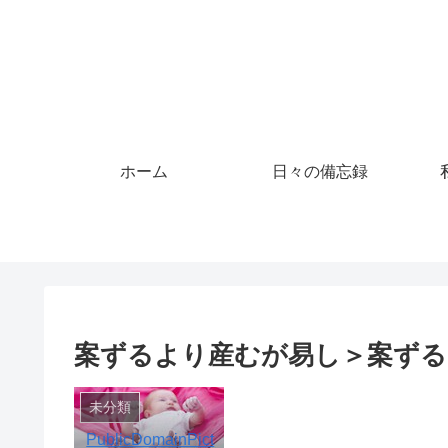
ホーム
日々の備忘録
案ずるより産むが易し＞案ずる
未分類
PublicDomainPict