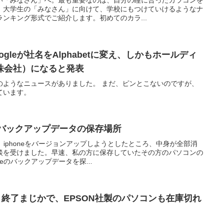
い「みなさん」へ。最も重要なのは、自分の瞳に合ったカラコンを
、大学生の「みなさん」に向けて、学校にもつけていけるようなナ
ンキング形式でご紹介します。初めてのカラ...
gleが社名をAlphabetに変え、しかもホールディ
株会社）になると発表
のようなニュースがありました。 まだ、ピンとこないのですが、
ています。
neのバックアップデータの保存場所
ら、iphoneをバージョンアップしようとしたところ、中身が全部消
談を受けました。早速、私の方に保存していたその方のパソコンの
eのバックアップデータを探...
ート終了まじかで、EPSON社製のパソコンも在庫切れ