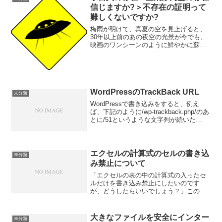
変更しないのにイン...
信じますか?＞不存在の証明って
難しくないですか?
梅雨が明けて、真夏の空を見上げると、
30年以上前のあの夜空の光景が今でも、
映画のワンシーンのように鮮やかに蘇っ
てきます。それは、大学の時に学外体育
で千葉県の小湊で数泊したときのことで
す。仲良くなった友人と3人で、夜、ベラ
ンダに布団を出して、...
WordPressのTrackBack URL
未分類
WordPressで書き込みをすると、例え
ば、下記のように/wp-trackback.php/のあ
とに/51というような文字列が続いた
TrackBack URLが自動的に作成されま
す。TrackBack URL : WordPressは、
こ...
エクセルの計算式のセルの書き込
未分類
み禁止について
「エクセルの表の中の計算式の入ったセ
ルだけを書き込み禁止にしたいのです
が、どうしたらいいでしょう？」このよ
うな相談を受けました。この相談の内容
ですが、実は、発想を逆にすると理解し
やすいです。
大きなファイルを安全にインター
未分類