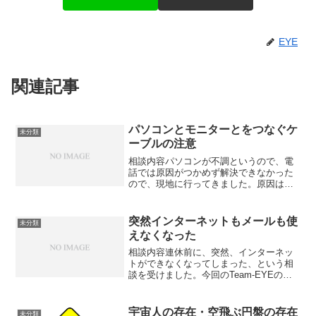
EYE
関連記事
パソコンとモニターとをつなぐケ
未分類
ーブルの注意
相談内容パソコンが不調というので、電
話では原因がつかめず解決できなかった
ので、現地に行ってきました。原因は、
パソコンとモニターとつなぐケーブルの
つなぎ方に問題がありました。トラブル
の原因今回のパソコンの背面には、アナ
突然インターネットもメールも使
未分類
ログ用の端子とデジタル用...
えなくなった
相談内容連休前に、突然、インターネッ
トができなくなってしまった、という相
談を受けました。今回のTeam-EYEのメ
ンバーさんの環境は、NTTのフレッツ光
で、電話回線は、光電話を使っていま
す。アドバイスその１まず、設定を特に
宇宙人の存在・空飛ぶ円盤の存在
未分類