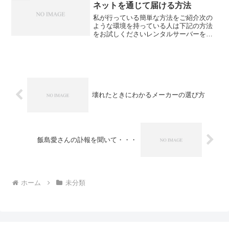
ネットを通じて届ける方法
私が行っている簡単な方法をご紹介次の
ような環境を持っている人は下記の方法
をお試しくださいレンタルサーバーを借
りているFTP のソフトでデータをレンタ
ルサーバーにアップロードできる圧縮ソ
フトを使える具体的には相手に届けたい
データを圧縮ソフトで...
壊れたときにわかるメーカーの選び方
飯島愛さんの訃報を聞いて・・・
ホーム
未分類