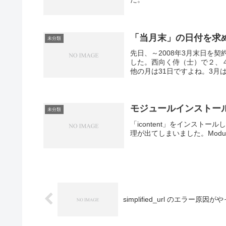
「当月末」の日付を求
未分類
先日、～2008年3月末日を
した。西向く侍（士）で２、
他の月は31日ですよね。3月は
モジュールインストールの
未分類
「icontent」をインス
理が出てしまいました。Module File fo
simplified_url のエラー原