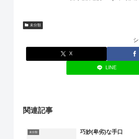
未分類
シ
X
LINE
関連記事
巧妙(卑劣)な手口
未分類