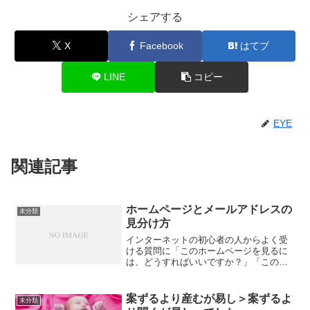
シェアする
X
Facebook
はてブ
LINE
コピー
EYE
関連記事
ホームページとメールアドレスの
未分類
見分け方
インターネットの初心者の人からよく受
ける質問に「このホームページを見るに
は、どうすればいいですか？」「この人
にメールを送るには、どうすればいいで
すか？」です。例えば、「これなんです
けど」と見せてもらうのは新聞記事だっ
案ずるより産むが易し＞案ずるよ
未分類
たり名刺だったりしますが...