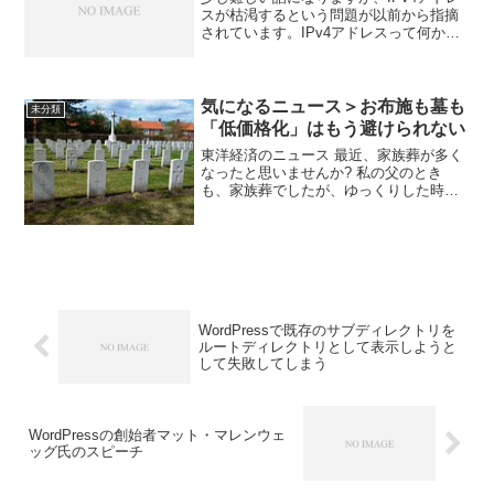
スが枯渇するという問題が以前から指摘
されています。IPv4アドレスって何か？
と聞かれると、パソコンを特定するため
の、住所みたいなもの、と説明していま
す。ちなみに、似たものに「ポート」と
いうものがあり...
気になるニュース＞お布施も墓も
未分類
「低価格化」はもう避けられない
東洋経済のニュース 最近、家族葬が多く
なったと思いませんか? 私の父のとき
も、家族葬でしたが、ゆっくりした時間
を家族と過ごせて、表現は不適切かもし
れませんが、とてもいいお葬式でした。
今回、お布施とお墓のことが記事になっ
ていましたが、もう一...
WordPressで既存のサブディレクトリを
ルートディレクトリとして表示しようと
して失敗してしまう
WordPressの創始者マット・マレンウェ
ッグ氏のスピーチ