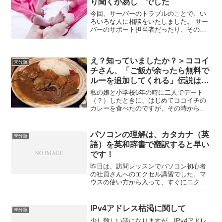
り聞くが易し でした
今回、サーバーのトラブルのことで、い
ろいろな人に相談をいたしました。 サー
バーのサポート担当者だったり、その道
のベテランさんだったり、皆とても親切
に相談にのってくれて助かっています。
皆さんは、困ったことがあったり、わか
え？知っていましたか？＞ココイ
らないことがあった場...
未分類
チさん、「ご飯が余ったら無料で
ルーを追加してくれる」伝説は本
当だったんですね！
私の娘と小学校6年の時に二人でデート
（？）したときに、はじめてココイチの
カレーを食べたのですが、その時から、
娘は、すっかりココイチファンになりま
した。 そんなココイチのカレーのニュー
スを見て、おぉぉぉぉ、と思いました。
パソコンの理解は、カタカナ（英
未分類
内容は、 ココイチさ...
語）を英和辞書で翻訳すると早い
です！
昨日は、訪問レッスンでパソコン初心者
の社員さんへのエクセル講習でした。マ
ウスの使い方から入って、すぐにエクセ
ルでコピー＆ペーストの仕方に進みまし
たが、最初の会話は、こんな感じでし
た。私・・・・・・・「どうしてマウス
IPv4アドレス枯渇に関して
未分類
というかわかりますか？」社...
少し難しい話になりますが、IPv4アドレ