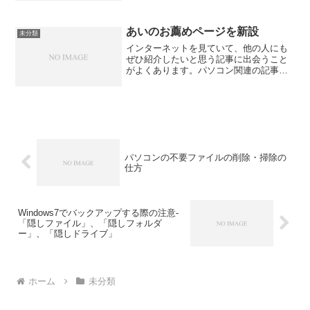
ば、青島幸男というタレン...
あいのお薦めページを新設
未分類
インターネットを見ていて、他の人にも
ぜひ紹介したいと思う記事に出会うこと
がよくあります。パソコン関連の記事の
場合、むしろ、その記事を案内すること
の方が初心者の人には親切なのではない
か、と思ったりもします。というわけ
で、私のオリジナルの黙秘録...
パソコンの不要ファイルの削除・掃除の
仕方
Windows7でバックアップする際の注意-
「隠しファイル」、「隠しフォルダ
ー」、「隠しドライブ」
ホーム
未分類