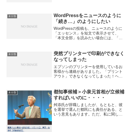
ソコン通信のマニュアルをネット上で公
開していました。あるとき、掲示板に
「今度、ある女の子がデビューして雑誌
に載るので、掲示板で宣伝さ...
WordPressをニュースのように
未分類
「続き…」のようにしたい
WordPressの投稿も、ニュースのように
「エッセンス」を短文で表示させて、
「本文全部」を読みたい場合には、「続
きを読む」というやり方ができました。
今回の書き込みは、その方法を採用しま
した。XOOPSのニュースを投稿する場合
突然プリンターで印刷ができなく
未分類
には、本文の書...
なってしまった
エプソンのプリンターを使用しているお
客様から連絡がありました。「プリント
アウト」できなくなってしまった！ヘル
プミー！」【前提・・・使用環境】１）
プリンター・・・エプソンインクジェッ
トプリンター２）プリントサーバーをつ
都知事候補＞小泉元首相が立候補
未分類
けてネットワーク上の複数...
すればいいのに・・・・
舛添氏が辞職しましたが、もともと、彼
を選挙で選んだ都民にも責任がある、と
いう意見もあります。ただ、私に関して
いえば、もともと、彼を信用していなか
ったので、都知事の選挙では、彼には投
票していないんです・・・。さかのぼれ