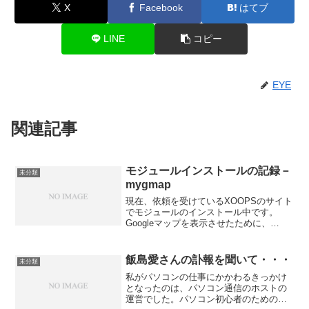
X
Facebook
はてブ
LINE
コピー
EYE
関連記事
モジュールインストールの記録－
未分類
mygmap
現在、依頼を受けているXOOPSのサイト
でモジュールのインストール中です。
Googleマップを表示させたために、
「mygmap」をインストールして、「ホ
ームページ」でトップ画面に戻ったとこ
ろ、真っ白な画面になってしまいまし
飯島愛さんの訃報を聞いて・・・
未分類
た。
私がパソコンの仕事にかかわるきっかけ
となったのは、パソコン通信のホストの
運営でした。パソコン初心者のためのパ