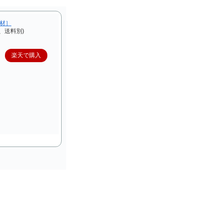
F材］
、送料別)
楽天で購入