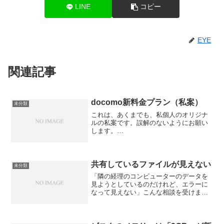
LINE
コピー
EYE
関連記事
docomo新料金プラン（私案）
未分類
これは、あくまでも、私個人のオリジナ
ルの私案です。誤解のないようにお願い
します。
==============================
================== このたび、
docomoは、携帯電話会社の原点に立ち戻
り、下記...
共有しているファイルが見えない
未分類
「隣の経理のコンピューターのデータを
見ようとしているのだけれど、エラーに
なって見えない」こんな相談を受けまし
た。見えなかった理由は、「隣の経理の
コンピューターの電源が入っていなかっ
たから」でした。すぐに隣の経理のパソ