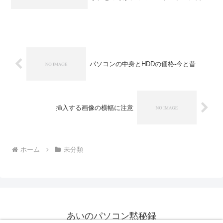
制限があるのをご存じですか？USB2の場
合は5m、USB1.1の場合は、5mないし3m
という制限です。私が体験した例１）ワ
イヤレス...
パソコンの中身とHDDの価格-今と昔
挿入する画像の横幅に注意
ホーム
未分類
あいのパソコン黙秘録