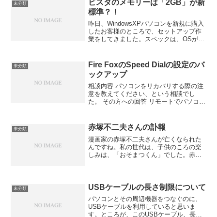
コンに電源を入れてもらっ...
ビスタのメモリーは「2GB」が新
未分類
標準？！
昨日、WindowsXPパソコンを新規に購入
したお客様のところで、セットアップ作
業をしてきました。スペックは、OSが
WindowsXP HOME、メモリーが1GB、
HDDが160GB、光学ドライブがDVD+/-
RW（２層対応）これで、製品価...
Fire FoxのSpeed Dialの設定のバ
未分類
ックアップ
相談内容 パソコンをリカバリする際の注
意を教えてください、という相談でし
た。 その方への回答 リモートでパソコン
を見せてもらってすぐに画面に表示され
たのが、Fire Foxの画面でした。 そこ
で、アドインを確認させてもらったとこ
赤塚不二夫さんの訃報
未分類
ろ、Spee...
漫画家の赤塚不二夫さんが亡くなられた
んですね。私の世代は、子供のころの楽
しみは、「おそまつくん」でした。赤塚
さんのお嬢さんが忘れられないという赤
塚さんの言葉（９８年に赤塚さんが食道
がんを患った直後の言葉）が印象的でし
た。「ある日、酔った父が...
USBケーブルの長さ制限について
未分類
パソコンとその周辺機器をつなぐのに、
USBケーブルを利用していると思いま
す。ところが、このUSBケーブル、長さ