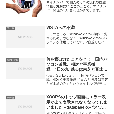
マイナンバーで個人のカネの流れや医療
情報が丸裸に!? ここのところ、マイナン
バー関係の問い合わせがきています。
「ナイナンバー」、なんとも、うまいネ
ーミングだと思います。 「国民背番号」
というと、番号で管理されていやだと直
感的に感じますが、...
VISTAへの不満
未分類
ここのところ、WindowsVistaの操作に慣
れるため、やむなく、WindowsVistaのパ
ソコンを使用しています。2台並んだパソ
コンのうち、1台は、メモリー1GBで
WindowsXP、もう一台は、メモリー2GB
でWindowsVist...
何を寝ぼけたことを？！ 国内パ
Windows7
ソコン苦戦、相次ぐ事業撤
退 “日の丸”残るは東芝と富士通
のみ
今日、SankeiBizに、「国内パソコン苦
戦、相次ぐ事業撤退 “日の丸”残るは東芝
と富士通のみ」というタイトルで記事が
載っていた。 何を言っているの？と目を
疑った。 現在WindowsXPから
Windows7（Windows8は、ほとんど...
XOOPSのトップ画面にエラー表
未分類
示が出て表示されなくなってしま
いました－database のパスワー
ドの変更が原因
別のXOOPSのテストサイトで、下記のよ