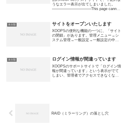
うなエラー表示が出てしまいました。
——————————–This page cannot
be displayed due to an internal error.If you
are the ad...
サイトをオープンいたします
未分類
XOOPSの便利な機能の一つに、「サイト
の閉鎖」があります。管理メニュー→シ
ステム管理→一般設定→一般設定の中
に、次の3項目があります。1)サイトを閉
鎖する2)サイト閉鎖時でもアクセスが認
められているグループ3)サイト閉鎖の理
由1)サイトを...
ログイン情報が間違っています
未分類
XOOPSのサポートサイトで「ログイン情
報が間違っています」という表示がでて
しまい、管理者でアクセスできなくなっ
てしまった、という相談をよく目にしま
す。実は、私も別のXOOPSサイトで管理
者で入れなくなってしまいました
(^_^;Custom...
RAID（ミラーリング）の落とし穴