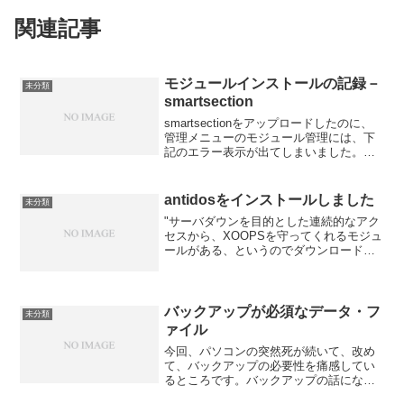
関連記事
モジュールインストールの記録－
未分類
smartsection
smartsectionをアップロードしたのに、
管理メニューのモジュール管理には、下
記のエラー表示が出てしまいました。
Module File for smartsection Not
Found!Module File for Not Fo...
antidosをインストールしました
未分類
"サーバダウンを目的とした連続的なアク
セスから、XOOPSを守ってくれるモジュ
ールがある、というのでダウンロードし
て、インストールしました。ただ、この
モジュールは、どこにも表示はされない
ようです。"
バックアップが必須なデータ・フ
未分類
ァイル
今回、パソコンの突然死が続いて、改め
て、バックアップの必要性を痛感してい
るところです。バックアップの話になる
と、全部のデータ・ファイルをバックア