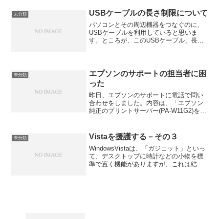
ップしなくてはならないのか?と聞かれま
す。私の場合は、例えば、パソコンの入
USBケーブルの長さ制限について
未分類
れ換えのような場合には...
パソコンとその周辺機器をつなぐのに、
USBケーブルを利用していると思いま
す。ところが、このUSBケーブル、長さ
制限があるのをご存じですか？USB2の場
合は5m、USB1.1の場合は、5mないし3m
という制限です。私が体験した例１）ワ
イヤレス...
エプソンのサポートの担当者に困
未分類
った
昨日、エプソンのサポートに電話で問い
合わせをしました。内容は、「エプソン
純正のプリントサーバー(PA-W11G2)を使
用しているのに、インクの残量が表示さ
れないので、どうすればいいか？」でし
た。一般にエプソンのプリンターの場
Vistaを援護する－その３
未分類
合、「EPSON...
WindowsVistaは、「ガジェット」といっ
て、デスクトップに時計などの小物を標
準で置く機能がありますが、これは結構
重宝します。ただ、最初、「ガジェッ
ト」を起動するためのアイコンが見つか
らず困ってしまいました。また、いつも
ながら、「ガジ...