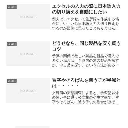
は、カタカナ→ひらがな にする、という
ものです。FileMakerだと、Hiragana...
エクセルの入力の際に日本語入力
未分類
の切り換えを自動にしたい
例えば、エクセルで住所録を作成する場
合に、いちいち日本語入力の切り換えを
するのが面倒に思ったことありません
か？エクセルでデータ入力をする際に、
まず下準備として「データの入力規則」
の「日本語入力」の設定をしておくと、
どうせなら、同じ製品を安く買う
未分類
作業効率が上がります。具体...
コツ
予算の関係で欲しい製品を新品で購入で
きない場合は、予算内の別の製品を探す
か、中古品を探す、という方法があると
思います。 しかし、中古品は、当たり外
れもあって、なかなか難しいですよね。
また、気持ち的にも、中古品に抵抗があ
習字やそろばんを習う子が半減と
未分類
る人もいると思います...
は・・・・・
文科省の実態調査によると、学習塾以外
の習い事に通う公立校の小中学生で、習
字やそろばんに通う子供の割合がほぼ半
減とのこと。スポーツ、舞踊は増えてお
り、内容が大きく変化している、という
ニュースを聞いて、不思議でなりませ
ん。学生時代に家庭教師をし...