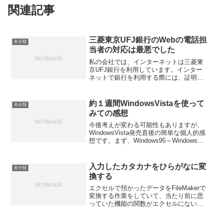
関連記事
三菱東京UFJ銀行のWebの電話担
未分類
当者の対応は最悪でした
私の会社では、インターネットは三菱東
京UFJ銀行を利用しています。インター
ネットで銀行を利用する際には、証明書
が必要になるのですが、この手続が年に
１回必要になるので結構面倒です。今回
も更新時期が近づいたので、今年も手続
約１週間WindowsVistaを使って
未分類
をしようとしたら、どう...
みての感想
今後考えが変わる可能性もありますが、
WindowsVista発売直後の簡単な個人的感
想です。まず、Windows95～WindowsXP
は、どれもほぼ操作や画面が似たような
感じだったと思います。しかし、今回の
WindowsVistaは、かな...
入力したカタカナをひらがなに変
未分類
換する
エクセルで預かったデータをFileMakerで
変換する作業をしていて、当たり前に思
っていた機能の関数がエクセルにないこ
とに気づきました。その関数というの