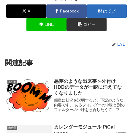
X
Facebook
はてブ
LINE
コピー
EYE
関連記事
悪夢のような出来事＞外付け
未分類
HDDのデータが一瞬に消えてな
くなりました
簡単に状況を説明すると、下記のような
内容です。 あるフォルダーの中味と別の
フォルダーの中味を照合したくて、ファ
イル一覧のフリーのソフトを探してき
て、作業をしていました。 やりたかった
のは、フォルダー名とファイル名とサイ
カレンダーモジュール PiCal
未分類
ズなどのデータを取得し...