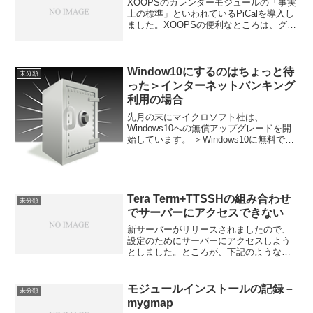
XOOPSのカレンダーモジュールの「事実
上の標準」といわれているPiCalを導入し
ました。XOOPSの便利なところは、グル
ープのアクセス権限の設定ができること
です。サイト管理者、登録ユーザ、ゲス
トのうち、PiCalは、管理者専用で使って
みよ...
Window10にするのはちょっと待
未分類
った＞インターネットバンキング
利用の場合
先月の末にマイクロソフト社は、
Windows10への無償アップグレードを開
始しています。 ＞Windows10に無料でア
ップグレード＞ アップグレードをした方
がいいんですか？ アップグレードをしな
ければいけないんですか? アップグレー
ドをし...
Tera Term+TTSSHの組み合わせ
未分類
でサーバーにアクセスできない
新サーバーがリリースされましたので、
設定のためにサーバーにアクセスしよう
としました。ところが、下記のようなエ
ラー画面が出てしまいました。SSHにつ
いても、セキュリティの強化がなされた
のですね。早速、調べたところ、
モジュールインストールの記録－
未分類
「TTSSHはsshプロトコ...
mygmap