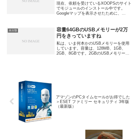
現在、依頼を受けているXOOPSのサイト
でモジュールのインストール中です。
Googleマップを表示させたために、
「mygmap」をインストールして、「ホ
ームページ」でトップ画面に戻ったとこ
ろ、真っ白な画面になってしまいまし
容量64GBのUSBメモリーが2万
未分類
た。
円をきっていますね
私は、いま何本かのUSBメモリーを使用
しています。容量は、128MB、1GB、
2GB、8GBです。2GBのUSBメモリー
は、秋葉原で約１万３千円で安いという
ことで、購入しました。8GBのUSBメモ
リーは、通販で確か、７千円前後だっと
と思いま...
アマゾンのPCタイムセールがお得でした
＞ESET ファミリー セキュリティ 3年版
（最新版）