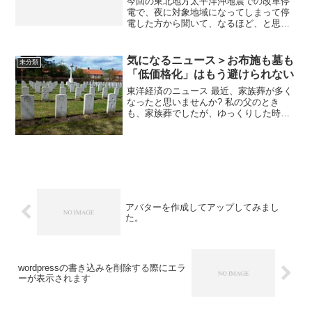
今回の東北地方太平洋沖地震での改革停
電で、夜に対象地域になってしまって停
電した方から聞いて、なるほど、と思っ
た話です。先日、ご主人の方は、デスク
トップパソコンの買い替え、奥様の方
は、ノート型パソコンの新規購入のお手
気になるニュース＞お布施も墓も
未分類
伝いをしました。ノート型パ...
「低価格化」はもう避けられない
東洋経済のニュース 最近、家族葬が多く
なったと思いませんか? 私の父のとき
も、家族葬でしたが、ゆっくりした時間
を家族と過ごせて、表現は不適切かもし
れませんが、とてもいいお葬式でした。
今回、お布施とお墓のことが記事になっ
ていましたが、もう一...
アバターを作成してアップしてみまし
た。
wordpressの書き込みを削除する際にエラ
ーが表示されます