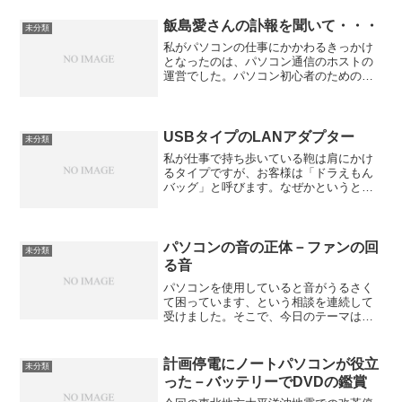
していたその方のパソコンのバックアッ
プデータからiphoneのバックアップデー
飯島愛さんの訃報を聞いて・・・
未分類
タを探...
私がパソコンの仕事にかかわるきっかけ
となったのは、パソコン通信のホストの
運営でした。パソコン初心者のためのパ
ソコン通信のマニュアルをネット上で公
開していました。あるとき、掲示板に
「今度、ある女の子がデビューして雑誌
に載るので、掲示板で宣伝さ...
USBタイプのLANアダプター
未分類
私が仕事で持ち歩いている鞄は肩にかけ
るタイプですが、お客様は「ドラえもん
バッグ」と呼びます。なぜかというと、
現場での予想外のトラブルに備えて、い
ろいろな大物・小物の道具が入っている
からです。今日活躍したのは、タイトル
にある「USBタイプのL...
パソコンの音の正体－ファンの回
未分類
る音
パソコンを使用していると音がうるさく
て困っています、という相談を連続して
受けました。そこで、今日のテーマは、
「パソコンの音」についてです。デスク
トップパソコンですと、後ろから見たり
ケースを開けてみるとわかりますが、フ
計画停電にノートパソコンが役立
未分類
ァンが回っています。「パ...
った－バッテリーでDVDの鑑賞