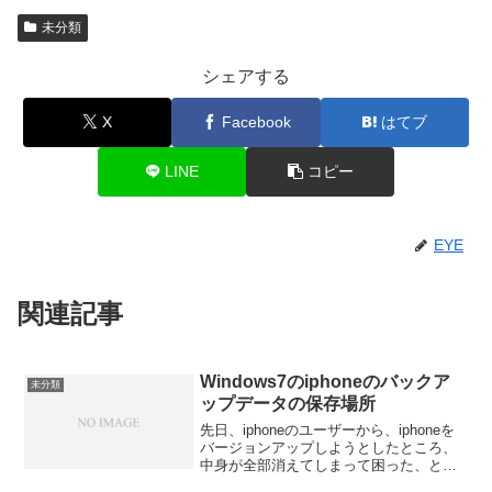
未分類
シェアする
X
Facebook
はてブ
LINE
コピー
EYE
関連記事
Windows7のiphoneのバックア
未分類
ップデータの保存場所
先日、iphoneのユーザーから、iphoneを
バージョンアップしようとしたところ、
中身が全部消えてしまって困った、との
相談を受けました。早速、私の方に保存