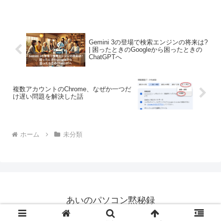
トップパソコンの買い替え、奥様の方
は、ノート型パソコンの新規購入のお手
伝いをしました。ノート型パ...
Gemini 3の登場で検索エンジンの将来は?
| 困ったときのGoogleから困ったときの
ChatGPTへ
複数アカウントのChrome、なぜか一つだ
け遅い問題を解決した話
ホーム
未分類
あいのパソコン黙秘録
© 2006 あいのパソコン黙秘録.