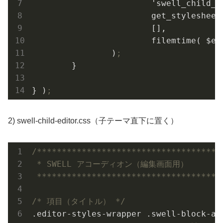
			'swell_child_block_editor',

			get_stylesheet_directory_uri() . '/swell-child-editor.css',

			[],

			filemtime( $editor_css_path )

		)
;
	}

} )
;
2) swell-child-editor.css（子テーマ直下に置く）
/**************************************
 * SWELL アコーディオン（編集画面用）

 *************************************
/* 項目（タイトル） */
.editor-styles-wrapper
.swell-block-ac