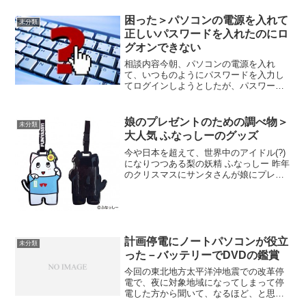
近、インターネットでラジオが聞けると
いうので、試しに聞いたところ、非常に
困った＞パソコンの電源を入れて
未分類
快適なので、ご紹介します。...
正しいパスワードを入れたのにロ
グオンできない
相談内容今朝、パソコンの電源を入れ
て、いつものようにパスワードを入力し
てログインしようとしたが、パスワード
が正しくない、というメッセージが出て
しまって、ログインできない。困っ
た・・・・。原因と対策今回のパスワー
娘のプレゼントのための調べ物＞
未分類
ドには、数字が含まれていました...
大人気 ふなっしーのグッズ
今や日本を超えて、世界中のアイドル(?)
になりつつある梨の妖精 ふなっしー 昨年
のクリスマスにサンタさんが娘にプレゼ
ントしてくれたのも、大きいふなっしー
のぬいぐるみでした。 今度の誕生日プレ
ゼントの候補としては、こんなものを考
えています。 ...
計画停電にノートパソコンが役立
未分類
った－バッテリーでDVDの鑑賞
今回の東北地方太平洋沖地震での改革停
電で、夜に対象地域になってしまって停
電した方から聞いて、なるほど、と思っ
た話です。先日、ご主人の方は、デスク