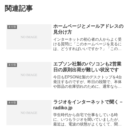
関連記事
ホームページとメールアドレスの
未分類
見分け方
インターネットの初心者の人からよく受
ける質問に「このホームページを見るに
は、どうすればいいですか？」「この人
にメールを送るには、どうすればいいで
すか？」です。例えば、「これなんです
けど」と見せてもらうのは新聞記事だっ
エプソン社製のパソコンも2営業
未分類
たり名刺だったりしますが...
日の原則出荷が難しい状況です
今日もEPSON社製のデスクトップを4台
発注するのですが、昨日の段階で、本体
や部品の在庫切れのために、通常ならば2
営業日の お届けが4月になってしまう、
とのアナウンスが表示されています。 誤
解があるようですが、WindowsXPのサポ
ラジオをインターネットで聞く－
未分類
ートが...
radiko.jp
学生時代から自宅で仕事をしている時
に、いつもラジオを聞いていましたが、
最近は、電波の状態がよくなくて、聞く
機会が少なくなりました。ところが、最