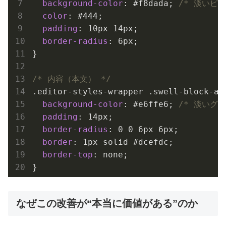
background-color
: 
#f8dada
; 
/* 淡いピン
color
: 
#444
;

padding
: 
10px
14px
;

border-radius
: 
6px
;

}

/* 内容（本文） */
.editor-styles-wrapper
.swell-block-ac
background-color
: 
#e6ffe6
; 
/* 淡いグリ
padding
: 
14px
;

border-radius
: 
0
0
6px
6px
;

border
: 
1px
 solid 
#dcefdc
;

border-top
: none;

}
なぜこの改善が“本当に価値がある”のか