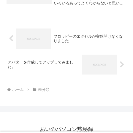
いろいろあってよくわからないと思いま
す。CPUのメーカーの一つであるインテ
ルについて調べていたら、下記のサイト
が分かりやすかったのでご紹介いたしま
す。分野別さくいん ...
フロッピーのエクセルが突然開けなくな
りました
アバターを作成してアップしてみまし
た。
ホーム
未分類
あいのパソコン黙秘録