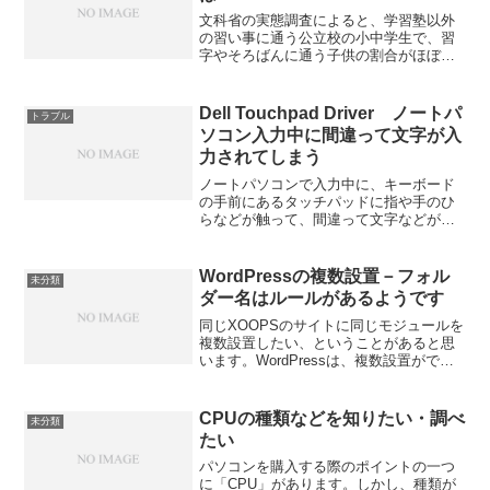
文科省の実態調査によると、学習塾以外
の習い事に通う公立校の小中学生で、習
字やそろばんに通う子供の割合がほぼ半
減とのこと。スポーツ、舞踊は増えてお
り、内容が大きく変化している、という
ニュースを聞いて、不思議でなりませ
Dell Touchpad Driver ノートパ
トラブル
ん。学生時代に家庭教師をし...
ソコン入力中に間違って文字が入
力されてしまう
ノートパソコンで入力中に、キーボード
の手前にあるタッチパッドに指や手のひ
らなどが触って、間違って文字などが入
力してしまうことありませんか？ DELL
のノートパソコンの場合は、機種によっ
て、設定画面や設定方法が違う場合があ
WordPressの複数設置－フォル
未分類
りますが、他のメーカ...
ダー名はルールがあるようです
同じXOOPSのサイトに同じモジュールを
複数設置したい、ということがあると思
います。WordPressは、複数設置ができ
るモジュールということでしたが、昨日
は失敗してしまいました。昨日
は、/modules/wordpress ですと、最初
CPUの種類などを知りたい・調べ
未分類
の...
たい
パソコンを購入する際のポイントの一つ
に「CPU」があります。しかし、種類が