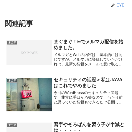
EYE
関連記事
まぐまぐ！®でメルマガ配信を始
未分類
めました。
メルマガとWebの内容は、基本的には同
じですが、メルマガに登録していただけ
れば、最新の情報をメールで受け取るこ
とができます。但し、メルマガの方は、
テキスト配信にしましたので、画像は見
ることができません。もし画像付きで詳
セキュリティの話題＞私はJAVA
未分類
しく見たい場合には、W...
はこれでやめました
今回のWordPressのセキュリティ問題
で、非常に手口が巧妙なので、当たり前
と思っていた情報もできるだけ公開して
おいた方がいい、と思うようになりまし
た。 今回、私の中では少し古い話題なの
ですが、以前はパソコンを購入したりリ
カバリーした際に...
習字やそろばんを習う子が半減と
未分類
は・・・・・