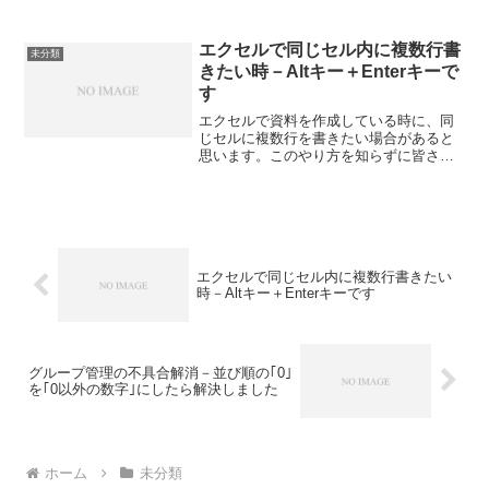
エクセルで同じセル内に複数行書
未分類
きたい時－Altキー＋Enterキーで
す
エクセルで資料を作成している時に、同
じセルに複数行を書きたい場合があると
思います。このやり方を知らずに皆さん
苦労されていますので、ぜひ、覚えてお
いて下さい。まずは、データをお預かり
して、私の方で手直しをしている時に、
皆さん苦労しているなぁ、...
エクセルで同じセル内に複数行書きたい
時－Altキー＋Enterキーです
グループ管理の不具合解消－並び順の｢0｣
を｢0以外の数字｣にしたら解決しました
ホーム
未分類