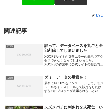
EYE
関連記事
誤って、データベースを丸ごと全
未分類
部削除してしまいました
XOOPSサイトが突然エラーの表示でアク
セスできなくなってしまいました。
XOOPSの作業中に公式サイトの相談内容
とほぼ同じエラーが表示されてしまいま
した。
————————————————–This
ダミーデータの用意を！
未分類
page cannot be displa...
最初にXOOPSをインストールして、モジ
ュールもインストールして設定をしたは
ずなのにプロックが表示されないという
ことがありました。何度設定を変更して
も駄目なので、作業がストップしてしま
いました。実は、ブロックによっては(新
着リンクや最新ニュ...
スズメバチに刺され２人死亡 い
未分類