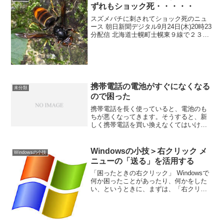
ずれもショック死・・・・・
スズメバチに刺されてショック死のニュ
ース 朝日新聞デジタル9月24日(木)20時23
分配信 北海道士幌町士幌東９線で２３日
午後５時２５分ごろ、音更町の酪農業の
男性（３７）がスズメバチに刺され、ま
もなく死亡した。帯広署によると、男性
は家族らと...
携帯電話の電池がすぐになくなる
未分類
ので困った
携帯電話を長く使っていると、電池のも
ちが悪くなってきます。そうすると、新
しく携帯電話を買い換えなくてはいけな
いと思いがちですが、そんな必要はあり
ません。携帯電話の電池のみ交換すれば
いいのです！先日、たまたまお客様の携
Windowsの小技＞右クリック メ
Windowsの小技
帯電話(NTT doco...
ニューの「送る」を活用する
「困ったときの右クリック」 Windowsで
何か困ったことがあったり、何かをした
い、というときに、まずは、「右クリッ
ク」をすると、解決することが多いの
で、私は、「困ったときの右クリック」
を提唱しています。 右クリックの中に
「送る」がとても便...