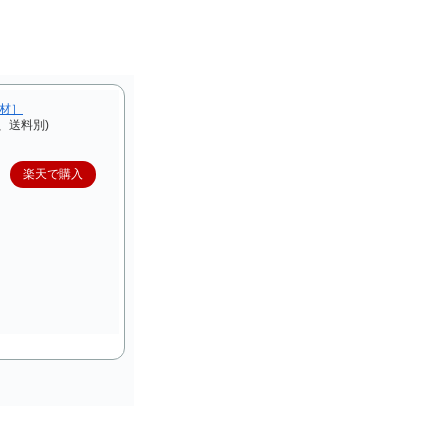
F材］
、送料別)
楽天で購入