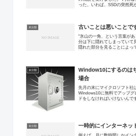
った、いわば、SSDの突然死
古いことは悪いことで
未分類
"氷山の一角、という言葉が
分は下に隠れてしまっていて
隠れた部分を見ることによって
Window10にする
未分類
場合
先月の末にマイクロソフト社は、
Windows10に無料でアッ
ドをしなければいけないんですか
一時的にインターネッ
未分類
例えば、月に数時間しかイン