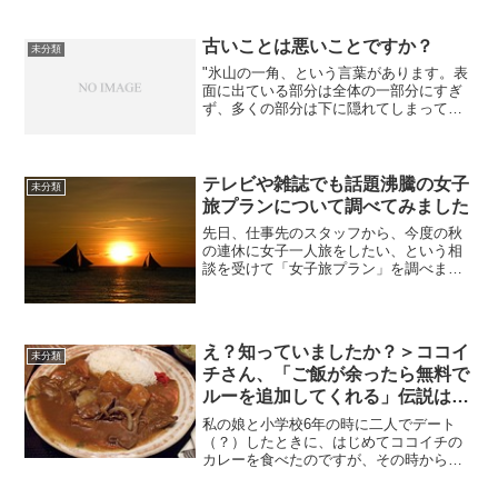
「無料体験終了後...
古いことは悪いことですか？
未分類
"氷山の一角、という言葉があります。表
面に出ている部分は全体の一部分にすぎ
ず、多くの部分は下に隠れてしまってい
て見えない、というような意味です。こ
れは、別の言い方をすると、隠れた部分
を見ることによって、初めて全体のこ
と、本当のことが理解でき...
テレビや雑誌でも話題沸騰の女子
未分類
旅プランについて調べてみました
先日、仕事先のスタッフから、今度の秋
の連休に女子一人旅をしたい、という相
談を受けて「女子旅プラン」を調べまし
た。 2015年9月のカレンダーを見ると、
まるでゴールデンウィークのような連休
なんですね。 最近は、海外での女性の事
故のニュースを見...
え？知っていましたか？＞ココイ
未分類
チさん、「ご飯が余ったら無料で
ルーを追加してくれる」伝説は本
当だったんですね！
私の娘と小学校6年の時に二人でデート
（？）したときに、はじめてココイチの
カレーを食べたのですが、その時から、
娘は、すっかりココイチファンになりま
した。 そんなココイチのカレーのニュー