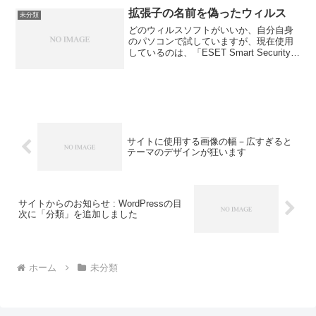
スを見て、おぉぉぉぉ、と思いました。
拡張子の名前を偽ったウィルス
未分類
内容は、 ココイチさ...
どのウィルスソフトがいいか、自分自身
のパソコンで試していますが、現在使用
しているのは、「ESET Smart Security」
です。NOD32と同じく、快適ですが、そ
の中の機能に「不審なファイルの提出」
があります。「以下のファイルには、
高...
サイトに使用する画像の幅－広すぎると
テーマのデザインが狂います
サイトからのお知らせ : WordPressの目
次に「分類」を追加しました
ホーム
未分類