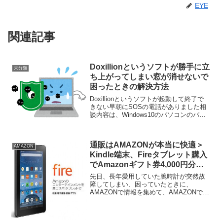
EYE
関連記事
Doxillionというソフトが勝手に立
未分類
ち上がってしまい窓が消せないで
困ったときの解決方法
Doxillionというソフトが起動して終了で
きない早朝にSOSの電話がありました相
談内容は、Windows10のパソコンのパス
ワードを入れたところ、Doxillionという
ソフトが起動してしまった内容は無料版
のソフトを有料版にするためのボ...
通販はAMAZONが本当に快適＞
AMAZON
Kindle端末、Fireタブレット購入
でAmazonギフト券4,000円分プ
レゼント
先日、長年愛用していた腕時計が突然故
障してしまい、困っていたときに、
AMAZONで情報を集めて、AMAZONで購
入しました。 予算の半額で、以前より気
に入った腕時計が、午前中の注文でその
日の夕方には届きました。 そのときに、