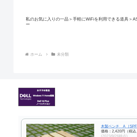
私のお気に入りの一品＞手軽にWiFiを利用できる道具＞ASUS
ー
ホーム
未分類
木製ベンチ A ［SP
価格：2,420円（税込
(2023/9/26時点)