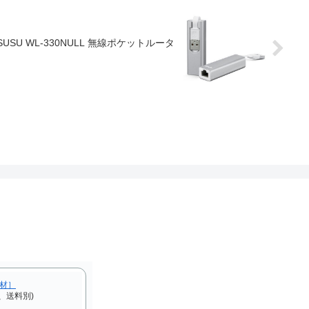
U WL-330NULL 無線ポケットルータ
F材］
、送料別)