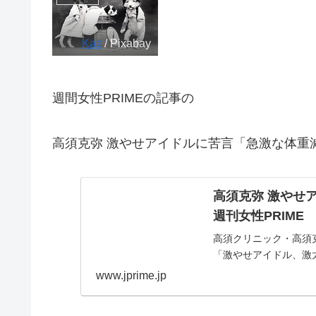
Kaz
/ Pixabay
週間女性PRIMEの記事の
高須克弥 激やせアイドルに苦言「急激な体重
高須克弥 激やせ
週刊女性PRIME
高須クリニック・高須
「激やせアイドル、激
www.jprime.jp