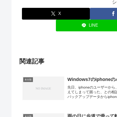
シ
X
LINE
関連記事
Windows7のipho
未分類
先日、iphoneのユーザーか
えてしまって困った、との相
バックアップデータからiphon
雨の日に歩道で滑って
未分類