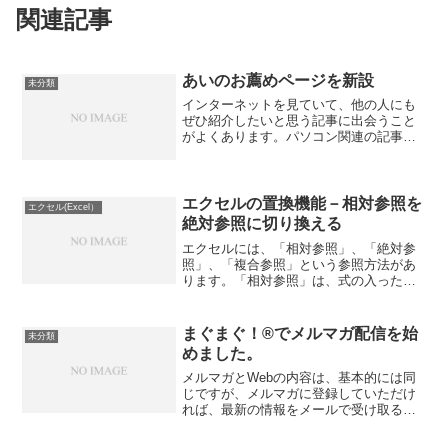
関連記事
あいのお薦めページを新設
未分類
インターネットを見ていて、他の人にも
ぜひ紹介したいと思う記事に出会うこと
がよくあります。パソコン関連の記事の
場合、むしろ、その記事を案内すること
の方が初心者の人には親切なのではない
か、と思ったりもします。というわけ
で、私のオリジナルの黙秘録...
エクセルの置換機能－相対参照を
エクセル(Excel）
絶対参照に切り換える
エクセルには、「相対参照」、「絶対参
照」、「複合参照」という参照方法があ
ります。「相対参照」は、式の入ったセ
ルをコピー＆ペーストすると、参照元の
列も行も内容が変わってくれます。「絶
対参照」は、参照元が固定で、セルをコ
まぐまぐ！®でメルマガ配信を始
未分類
ピー＆ペーストしても変わ...
めました。
メルマガとWebの内容は、基本的には同
じですが、メルマガに登録していただけ
れば、最新の情報をメールで受け取るこ
とができます。但し、メルマガの方は、
テキスト配信にしましたので、画像は見