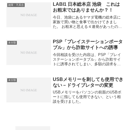
ることができません。もし画像付きで詳
LABI1 日本総本店 池袋 これは
故障・不具合
しく見たい場合には、W...
お粗末ではありませんか？！
今日、池袋にあるヤマダ電機の総本店に
家族で買い物と食事で出かけてきまし
た。 お粗末と思える４連発があったので
すが、他の人は、不思議に感じないので
しょうか？ あるいは、ヤマダ電機の経営
者やスタッフにとっては、当たり前のこ
PSP「プレイステーションポータ
未分類
とで、私の方の感覚がお...
ブル」から詐欺サイトへの誘導
今回相談を受けた内容は、PSP「プレイ
ステーションポータブル」から詐欺サイ
トに誘導されてしまい、多額の請求をさ
れてしまって困っている、というもので
した。具体的内容自宅にて、中学生の息
子がパソコンを使い終わった後に親が使
USBメモリーを刺しても使用でき
未分類
おうと思ったところ、高...
ない－ドライブレターの変更
USBメモリーをパソコンの前面のUSBボ
ートに指しても使用できない、という相
談を受けました。