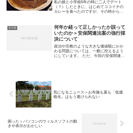
当だったんですね！
私の娘と小学校6年の時に二人でデート
（？）したときに、はじめてココイチの
カレーを食べたのですが、その時から、
娘は、すっかりココイチファンになりま
した。 そんなココイチのカレーのニュー
スを見て、おぉぉぉぉ、と思いました。
何年か経って正しかったか誤って
未分類
内容は、 ココイチさ...
いたのか＞安保関連法案の強行採
決について
政治や宗教のような大きな価値観にかか
わる問題については、一般に控えるよう
にしています。 ただ、今回の安保関連法
案の強行採決については、かなり私の感
覚が違っているので、備忘録的に記録し
ておきたい、ということもあって、書い
ておきます。 安保関連...
気になるニュース＞お布施も墓も「低価
格化」はもう避けられない
困った＞パソコンのウィルスソフトの動
きや表示がおかしい