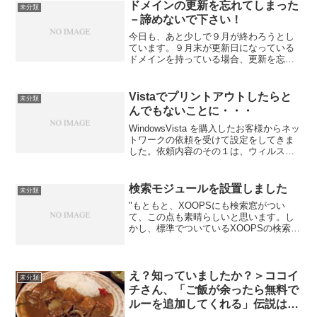
り、下記...
ドメインの更新を忘れてしまった
未分類
－諦めないで下さい！
今日も、あと少しで９月が終わろうとし
ています。９月末が更新日になっている
ドメインを持っている場合、更新を忘れ
てしまうと、ホームページが見えなくな
ってしまいます。また、そのドメインの
メールアドレスも使えなくなってしまい
Vistaでプリントアウトしたらと
未分類
ます。もし、更新し忘れた...
んでもないことに・・・
WindowsVista を購入したお客様からネッ
トワークの依頼を受けて設定をしてきま
した。依頼内容のその１は、ウィルスセ
キュリティZEROの3台パックを購入して
インストールしたところ、ネットワーク
がつながらなくなってしまったので、復
検索モジュールを設置しました
未分類
旧して...
"もともと、XOOPSにも検索窓がつい
て、この点も素晴らしいと思います。し
かし、標準でついているXOOPSの検索機
能だと、「全角スペースを使ってAND検
索できない」など、日本語ユーザーにと
っては使いづらいということです。検索
機能を使う場合の...
え？知っていましたか？＞ココイ
未分類
チさん、「ご飯が余ったら無料で
ルーを追加してくれる」伝説は本