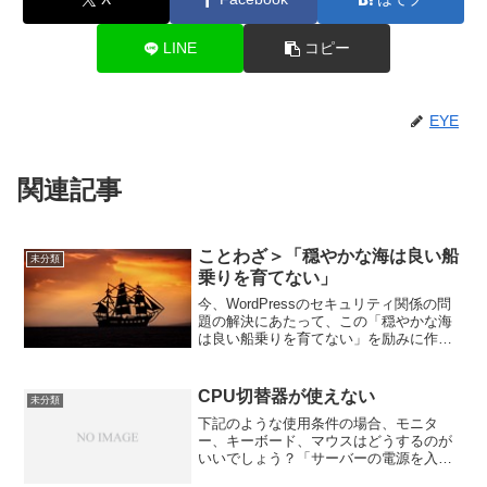
LINE
コピー
EYE
関連記事
ことわざ＞「穏やかな海は良い船
未分類
乗りを育てない」
今、WordPressのセキュリティ関係の問
題の解決にあたって、この「穏やかな海
は良い船乗りを育てない」を励みに作業
を続けています。 パソコンで失敗した人
に「パソコンの腕前は、過去の失敗の経
験に比例するんんですよ」と励ますんで
CPU切替器が使えない
未分類
すが、これって...
下記のような使用条件の場合、モニタ
ー、キーボード、マウスはどうするのが
いいでしょう？「サーバーの電源を入れ
て最初の設定をしたら、あとは、電源を