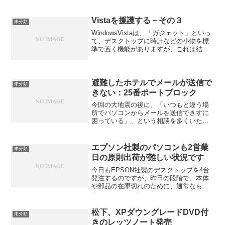
入れっぱなしにする」普通でしたら、こ
のサーバー用に、モニター、キーボー
ド、マウスを一組用意すると思...
Vistaを援護する－その３
未分類
WindowsVistaは、「ガジェット」といっ
て、デスクトップに時計などの小物を標
準で置く機能がありますが、これは結構
重宝します。ただ、最初、「ガジェッ
ト」を起動するためのアイコンが見つか
らず困ってしまいました。また、いつも
ながら、「ガジ...
避難したホテルでメールが送信で
未分類
きない：25番ポートブロック
今回の大地震の後に、「いつもと違う場
所でパソコンからメールを送信できすに
困っている」、という相談を多くいただ
いています。宿泊先のホテルなどで、ホ
テルの担当者に相談したら、「相性が良
くないのかもしれませんね」などと言わ
エプソン社製のパソコンも2営業
未分類
れた、という方もいました...
日の原則出荷が難しい状況です
今日もEPSON社製のデスクトップを4台
発注するのですが、昨日の段階で、本体
や部品の在庫切れのために、通常ならば2
営業日の お届けが4月になってしまう、
とのアナウンスが表示されています。 誤
解があるようですが、WindowsXPのサポ
松下、XPダウングレードDVD付
未分類
ートが...
きのレッツノート発売