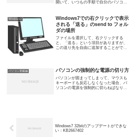
開いて、いつもの手順で自分のパソコン
に保存しようとしたとこころ、エラー画
面（警告画面）が表示されて、うまく保
存できない。どうしたらいいでしょう？
Windows7での右クリックで表示
Windows7
診断実際に、目の...
される「送る」のsend to フォル
ダの場所
ファイルを選択して、右クリックする
と、「送る」という項目がありますが、
この送り先を自由に追加することができ
ます。 但し、この追加のためのフォルダ
ーが、Windows7では、従来のフォルダー
構成と異っています。 その場所は、
C:Users［...
パソコンの強制的な電源の切り方
パソコン初級編
パソコンが固まってしまって、マウスも
キーボードも反応しなくなった場合、パ
ソコンの電源を強制的に切らねばなりま
せん。できれば、１）電源ランプと２）
ハードディスクにアクセスしている時に
点灯するランプのうち、２）が消えてい
ることを確認して、電源を...
Windows7 32bitのアップデートができな
い：KB2667402