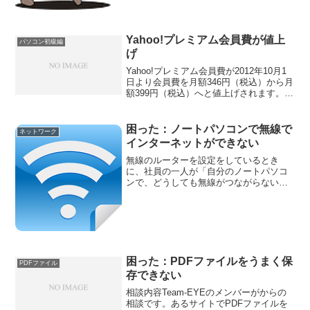
Yahoo!プレミアム会員費が値上
パソコン初級編
げ
Yahoo!プレミアム会員費が2012年10月1
日より会員費を月額346円（税込）から月
額399円（税込）へと値上げされます。こ
れが、ソフトバンクのやり方、孫正義氏
の手口だ、と友人が教えてくれました。
困った：ノートパソコンで無線で
ネットワーク
インターネットができない
無線のルーターを設定をしているとき
に、社員の一人が「自分のノートパソコ
ンで、どうしても無線がつながらないの
ですが、どうすればいいですか？」と相
談を受けました。そのパソコンは、富士
通製のノートパソコンでしたが、以前、
別の人の富士通のノートパソ...
困った：PDFファイルをうまく保
PDFファイル
存できない
相談内容Team-EYEのメンバーがからの
相談です。あるサイトでPDFファイルを