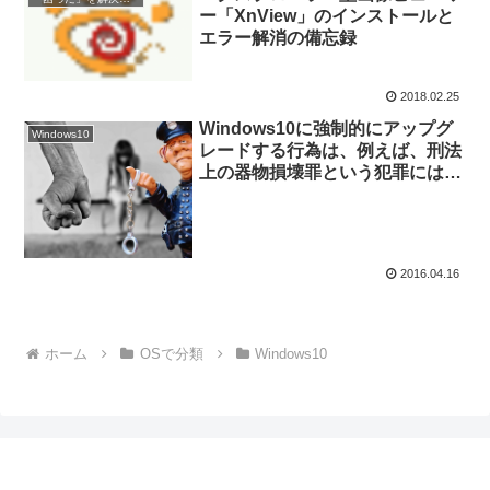
ー「XnView」のインストールと
エラー解消の備忘録
2018.02.25
Windows10に強制的にアップグ
Windows10
レードする行為は、例えば、刑法
上の器物損壊罪という犯罪にはな
らないのでしょうか? また、民法
上の不法行為にならないのでしょ
うか?
2016.04.16
ホーム
OSで分類
Windows10