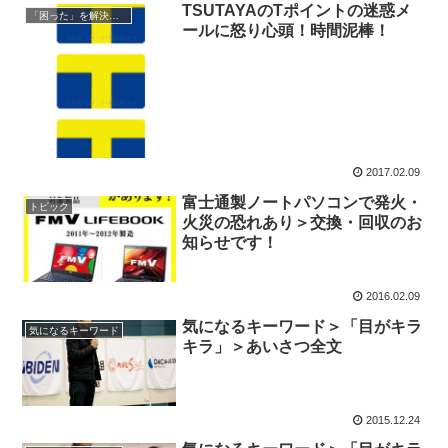
TSUTAYAのTポイントの迷惑メ
「困った」を解決する
ールに怒り心頭！時間泥棒！
2017.02.09
富士通製ノートパソコンで発火・
トピック
火災の恐れあり＞交換・回収のお
知らせです！
2016.02.09
気になるキーワード＞「目がキラ
気になるキーワード
キラ」＞あいさつ全文
2015.12.24