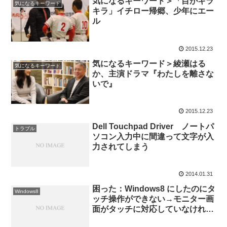
気になるキーワード＞「目がキラ
気になるキーワード
キラ」イチロー帰郷、少年にエー
ル
2015.12.23
気になるキーワード＞綾瀬はる
気になるキーワード
か、主演ドラマ『わたしを離さな
いで』
2015.12.23
Dell Touchpad Driver ノートパ
トラブル
ソコン入力中に間違って文字が入
力されてしまう
2014.01.31
困った：Windows8 にしたのにタ
Windows8
ッチ操作ができない→モニター画
面がタッチに対応していなければ
なりません