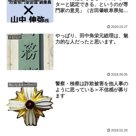
ターと認定できる、というのが専
門家の意見」（古田肇岐阜県知
事）＞で、クラスターの意味って
理解してますか?
2020.03.27
やっぱり、田中角栄元総理は、魅
トピック
力的な人だったと思います。
2018.06.05
警察・検察は詐欺被害を他人事の
気になるキーワード
ように思っている＞不信感が募り
ます
2018.02.20