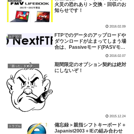
火災の恐れあり＞交換・回収のお
知らせです！
2016.02.09
FTPでのデータのアップロードや
トラブル
ダウンロードが止まってしまう場
合は、Passiveモード(PASVモー
ド)にしてみて下さい。
2016.02.07
期間限定のオプション契約は絶対
「困った」を解決する
にしないぞ！
2015.12.24
備忘録＞親指シフトキーボード＋
トラブル
Japanist2003＋IEの組み合わせ