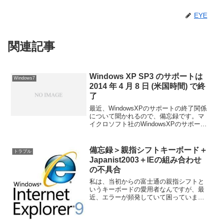
EYE
関連記事
Windows XP SP3 のサポートは
Windows7
2014 年 4 月 8 日 (米国時間) で終
了
最近、WindowsXPのサポートの終了関係
について聞かれるので、備忘録です。マ
イクロソフト社のWindowsXPのサポート
に関するページちなみに、個人向け
Windows Vistaのサポート期間は2017年
まで延長、Windows7につい...
備忘録＞親指シフトキーボード＋
トラブル
Japanist2003＋IEの組み合わせ
の不具合
私は、当初からの富士通の親指シフトと
いうキーボードの愛用者なんですが、最
近、エラーが頻発していて困っていまし
た。 「資源不足のため予想外のエラーが
発生したため、Japanistが起動できませ