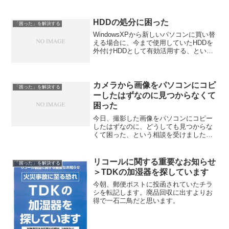
ん。 OK:処理を終了する InitSch」 Ja...
HDDの処分に困った
「困った」を解決する
WindowsXPから新しいパソコンに買い替
える場合に、今まで使用していたHDDを
外付けHDDとして有効活用する、という
方法があります。 しかし、HDDが不調で
交換などして、古いHDDを処分しなけれ
ばならない場合にどうしていますか？ 私
は、...
カメラから画像をパソコンにコピ
「困った」を解決する
ーしたはずなのに見つからなくて
困った
今日、撮影した画像をパソコンにコピー
したはずなのに、どうしても見つからな
くて困った、という相談を受けました。
リモートで確認させてもらったところ、
無事、見つかったのですが、理由は、カ
メラのバッテリーを充電する際に、カメ
リコールに関する重要なお知らせ
「困った」を解決する
ラの日付がリセットされ...
＞TDKの加湿器を探しています
今朝、郵便ポストに投函されていたチラ
シを転記します。廃品回収に出すよりお
得で一石二鳥だと思います。