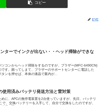
コピー
EYE
プリンターでインクが出ない・・ヘッド掃除ができな
コンからヘッド掃除をするのですが、ブラザー(MFC-6490CN)
のです。困ってしまて、ブラザーのサポートセンターに電話した
タンを押せば、本体の液晶で案内が...
後の使用済みバッテリ発送方法と雷対策
ために、APCの無停電装置を2台使っていますが、先日、バッテリ
そこで、交換バッテリーを入手して、自分で交換をしたのですが、