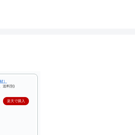
F材］
、送料別)
楽天で購入