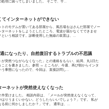
処理に困ってしまいました。 そこで、サ...
くてインターネットができない
ットのモデムが置いてある部屋から、風呂場をはさんだ部屋でノー
ンターネットをしようとしたところ、電波が届かなくてできませ
という相談です。診断使用した無線の装置は、...
不通になったり、自然復旧するトラブルの不思議
トが突然つながらなくなった」との連絡をもらい、結局、丸1日た
うことを書きました。参照 → ところが、今週、再び朝からインタ
う事態になったので、今回は、直接訪問し...
ターネットが突然使えなくなった
２件受けました。 相談内容は、「メールが突然使えなくなって、
やはりうまくいかない。どうしたらいいでしょう？」です。 私が
る前に何かしましたか？」です。 通常は、...