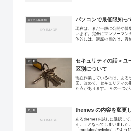
パソコンで最低限知って
エクセル(Excel）
現在は、まだ一般に公開や募
います。完全にマンツーマン
体的には、講座の目的は、資格
セキュリティの話＞ユ
未分類
区別について
現在作業しているのは、あるサ
回、改めて、セキュリティの
た点があります。 その一つが
themes の内容を変
未分類
あるthemesを試しに選択
ん。」となってしまいました。原
「modules/mylinks/」のよ