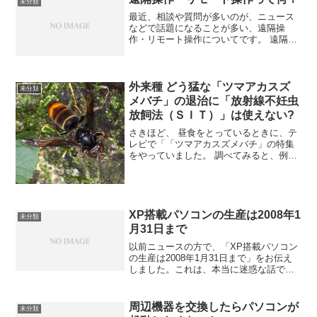
未分類
は、下記のアドバイスの結果、5...
最近、相談や質問が多いのが、ニュース
などで話題になることが多い、遠隔操
作・リモート操作についてです。 遠隔操
作・リモート操作は、サポートをする側
からすると、インターネットさえ使える
環境があれば、訪問をしなくても、即座
にその場で困ったの解決の...
外来種 どう猛な「ツマアカスズ
未分類
メバチ」の退治に「放射線不妊虫
放飼法（ＳＩＴ）」は使えない?
さきほど、 昼食をとっているときに、テ
レビで「「ツマアカスズメバチ」の特集
をやっていました。 調べてみると、例え
ば、YOMIURI ONLINEにも、「どう猛外
来スズメバチ、本土で確認…韓国から
か」というタイトルで出ていました。
「韓国から...
XP搭載パソコンの生産は2008年1
未分類
月31日まで
以前ニュースの方で、「XP搭載パソコン
の生産は2008年1月31日まで」をお伝え
しました。これは、本当に迷惑な話です
(^_^;マイクロフソト社の方は、
WindowsXPからWindowsVistaにしたい事
情があるのかもしれませんが、ユーザ...
周辺機器を交換したらパソコンが
未分類