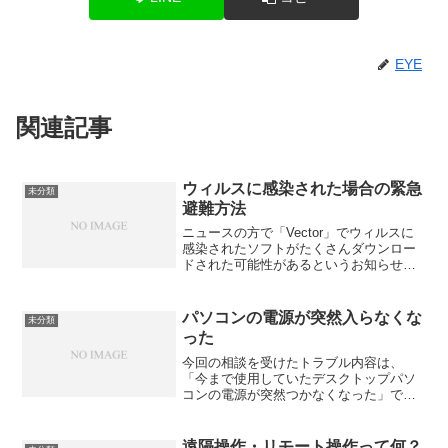
EYE
関連記事
ウィルスに感染された場合の緊急
未分類
避難方法
ニュースの方で「Vector」でウィルスに
感染されたソフトがたくさんダウンロー
ドされた可能性があるというお知らせを
しました。現在では、ウィルスソフトは
必須のソフトになっていますが、万が一
インストールしていなかった場合、緊急
パソコンの電源が突然入らなくな
未分類
避難的になんとかす...
った
今回の相談を受けたトラブル内容は、
「今まで使用していたデスクトップパソ
コンの電源が突然つかなくなった」で
す。相談の前に、いろいろ試したそうな
んですが、いよいよ駄目かもしれない、
と連絡をくれたのですが、結果として
遠隔操作・リモート操作って何？