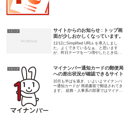
た内容を、社員さんに説明するためにパ
ワーポントで綺麗に作図をしてきて、パ
ソコンで順番に説明してくれました。社
員さんは、「さすが大手...
サイトからのお知らせ : トップ画
トピック
面が少しおかしくなっています。
11/12にSimplified URLs を導入しまし
た。よくできているなぁ、と思います
が、昨日テーマを一つ増やしたとき位か
ら、トップページの画面がおかしくなっ
てしまいました。実は、少し前にヘッド
ラインをインストールして設定したの
マイナンバー通知カードの郵便局
トピック
に、うま...
への差出状況が確認できるサイト
10月も半ばを過ぎ、いよいよマイナンバ
ー通知カードが 簡易書留で郵送されてき
ます。 総務・人事系の部署ではマイナン
バーの収集保管業務が始まります。 今ま
で誰もやったことのない新しい業務なの
で戸惑いもあるかと思いますが、 正しい
情報で適切な対...