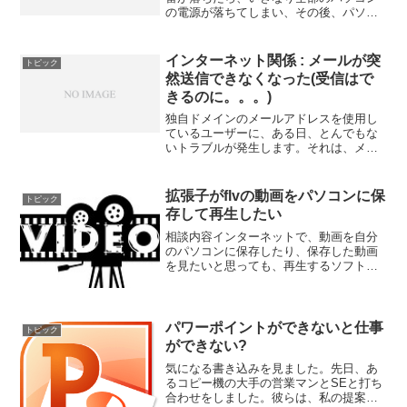
の電源が落ちてしまい、その後、パソコ
ンの電源は入ったものの、ネットワーク
がつながらなくなり、事務所の電話も不
通になってしまった、というものでし
インターネット関係 : メールが突
トピック
た。訪問しての診断結果雷が...
然送信できなくなった(受信はで
きるのに。。。)
独自ドメインのメールアドレスを使用し
ているユーザーに、ある日、とんでもな
いトラブルが発生します。それは、メー
ルは受信できるのに、突然、メールの送
信ができなくなる、という内容です。 原
因から先にお伝えすると、ユーザーの方
拡張子がflvの動画をパソコンに保
トピック
の利用しているプロバイ...
存して再生したい
相談内容インターネットで、動画を自分
のパソコンに保存したり、保存した動画
を見たいと思っても、再生するソフトが
なくて、困っています、という相談をよ
く受けます。再生したい動画の拡張子が
「flv」（Flash Video）ならば、次のよう
な方法が...
パワーポイントができないと仕事
トピック
ができない?
気になる書き込みを見ました。先日、あ
るコピー機の大手の営業マンとSEと打ち
合わせをしました。彼らは、私の提案し