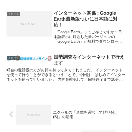
興味深いのは、同時にイー・モバイルの
通信サービス「スーパーライトデータプ
ランにねんMAX」に加入すると、初期費
インターネット関係 : Google
トピック
用9980円...
Earth最新版ついに日本語に対
応！
「Google Earth」ってご存じですか？日
本語表示に対応した新バージョンの
「Google Earth」が無料でダウンロード
できるようになりました！Googleのサイ
トのトップ画面の「マップ」をクリック
すると、世界中の地図を見ることがで...
国勢調査をインターネットで行え
トピック
ます
町会の世話役の方が封筒を持ってきてくれました。 インターネット
を使って行うことができるということで、今回は、はじめてインター
ネットを使って行いました。 内容を確認して、回答終了まで10分く
らいでスムースに行うことができました。 そういえば、...
エクセルの「形式を選択して貼り付け
(S)」の活用