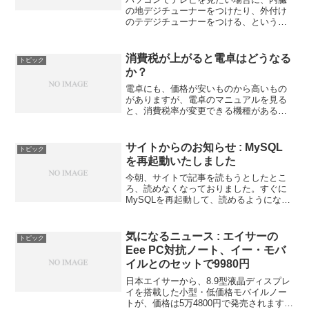
の地デジチューナーをつけたり、外付け
のテデジチューナーをつける、というの
が、多くの人の利用方法だと思います。
量販店などに行くと、価格の差別化とし
て、パソコンでテレビが見れます、とい
消費税が上がると電卓はどうなる
トピック
うのを売り文句にしている...
か？
電卓にも、価格が安いものから高いもの
がありますが、電卓のマニュアルを見る
と、消費税率が変更できる機種があるら
しい、という話を聞きました。 そこで、
知り合いに聞いたところ、その事務所に
ある「税率設定」というボタンのある電
サイトからのお知らせ : MySQL
トピック
卓は、設定ができるみた...
を再起動いたしました
今朝、サイトで記事を読もうとしたとこ
ろ、読めなくなっておりました。すぐに
MySQLを再起動して、読めるようになり
ましたが、朝までの間にアクセスしてく
ださった方、ごめんなさいm(__)m
気になるニュース : エイサーの
トピック
Eee PC対抗ノート、イー・モバ
イルとのセットで9980円
日本エイサーから、8.9型液晶ディスプレ
イを搭載した小型・低価格モバイルノー
トが、価格は5万4800円で発売されます。