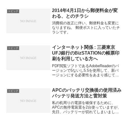
2014年4月1日から郵便料金が変
トピック
わる、とのチラシ
消費税の改正に伴い、郵便料金も変更に
なりますね。 郵便ポストに入っていたチ
ラシです。
インターネット関係 : 三菱東京
トピック
UFJ銀行のBizSTATIONの帳票印
刷を利用している方へ
PDF閲覧ソフトであるAdobeReaderのバ
ージョンで5ないし5.5を使用して、新バ
ージョンにする必要性をあまり感じてい
ない方もいると思いますが、BizSTATION
の掲示板で下記のような案内が書いてあ
りました。三菱東京UFJ銀行を利用...
APCのバッテリ交換後の使用済み
トピック
バッテリ発送方法と雷対策
私の机周りの電源を確保するために、
APCの無停電装置を2台使っていますが、
先日、バッテリーが切れてしまいまし
た。 そこで、交換バッテリーを入手し
て、自分で交換をしたのですが、交換後
の使用済みバッテリーの処理に困ってし