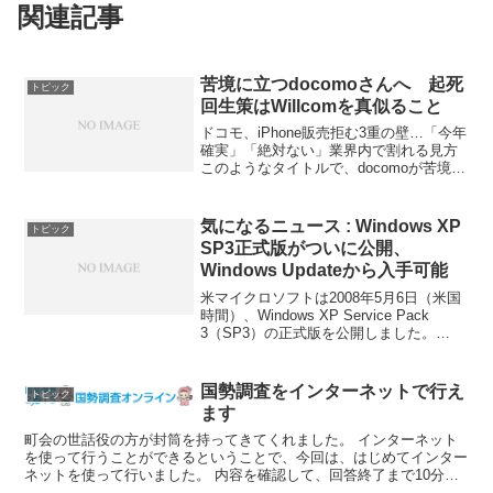
関連記事
苦境に立つdocomoさんへ 起死
トピック
回生策はWillcomを真似ること
ドコモ、iPhone販売拒む3重の壁…「今年
確実」「絶対ない」業界内で割れる見方
このようなタイトルで、docomoが苦境に
たっている、という内容を読みました。
私は、iphone3Gを以前使っていました
が、機種の中にdocomoとソフトバ...
気になるニュース : Windows XP
トピック
SP3正式版がついに公開、
Windows Updateから入手可能
米マイクロソフトは2008年5月6日（米国
時間）、Windows XP Service Pack
3（SP3）の正式版を公開しました。
Windows Update（Microsoft Update）な
どから入手できます。ファイルサイズは
68...
国勢調査をインターネットで行え
トピック
ます
町会の世話役の方が封筒を持ってきてくれました。 インターネット
を使って行うことができるということで、今回は、はじめてインター
ネットを使って行いました。 内容を確認して、回答終了まで10分く
らいでスムースに行うことができました。 そういえば、...