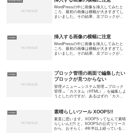
WordPress
WordPressの中に画像を挿入してみたと
ころ、最初の画像は横幅が大きすぎてし
まいました。その結果、左プロックが圧
迫されてしまい、左プロックの幅が狭く
なってしまい、タイトルなどが二行にな
ってしまいました。この点については、
１）レイアウトを...
挿入する画像の横幅に注意
xoops
WordPressの中に画像を挿入してみたと
ころ、最初の画像は横幅が大きすぎてし
まいました。その結果、左プロックが圧
迫されてしまい、左プロックの幅が狭く
なってしまい、タイトルなどが二行にな
ってしまいました。この点については、
１）レイアウトを...
プロック管理の画面で編集したい
xoops
ブロックが見つからない
管理メニュー→システム管理→プロック
管理→「カスタム（HTML）」を編集しよ
うとしたのですが、あるはずの「カスタ
ム（HTML）」が見つからずに、作業が止
まってしまいました。プロック管理の画
面は、一番上に次の３項目で選択できる
素晴らしいツール XOOPS!!
xoops
ようになっていま...
素直に思います。XOOPSってなんて素晴
らしいんだ!! と。XOOPSの公式リリース
から、おそらく、4年半以上経っていると