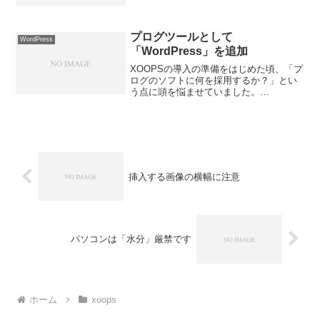
思います。実は、私自身が「XOOPS」の
名を聞いたのは、今から約１年以上前で
した。しかし、当時は、XOOPSのもつ本
当...
プログツールとして
WordPress
「WordPress」を追加
XOOPSの導入の準備をはじめた頃、「プ
ログのソフトに何を採用するか？」とい
う点に頭を悩ませていました。
「MovableType」というプログソフトの
案内書をたくさん目にしていましたの
で、当初は、「MovableType」の導入を
考えました...
挿入する画像の横幅に注意
パソコンは「水分」厳禁です
ホーム
xoops