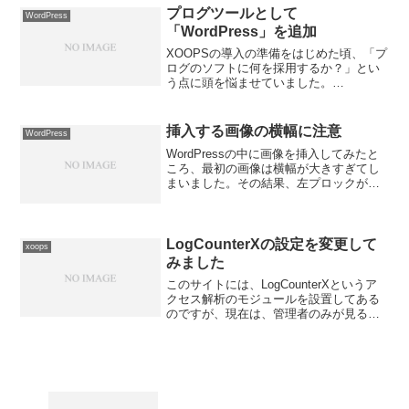
１）レイアウトを...
プログツールとして
WordPress
「WordPress」を追加
XOOPSの導入の準備をはじめた頃、「プ
ログのソフトに何を採用するか？」とい
う点に頭を悩ませていました。
「MovableType」というプログソフトの
案内書をたくさん目にしていましたの
で、当初は、「MovableType」の導入を
挿入する画像の横幅に注意
WordPress
考えました...
WordPressの中に画像を挿入してみたと
ころ、最初の画像は横幅が大きすぎてし
まいました。その結果、左プロックが圧
迫されてしまい、左プロックの幅が狭く
なってしまい、タイトルなどが二行にな
ってしまいました。この点については、
１）レイアウトを...
LogCounterXの設定を変更して
xoops
みました
このサイトには、LogCounterXというア
クセス解析のモジュールを設置してある
のですが、現在は、管理者のみが見るこ
とができるように設定しています。モジ
ュールを設置して何日も経過しました
が、自分のアクセスについては正確にカ
ウントされるよう...