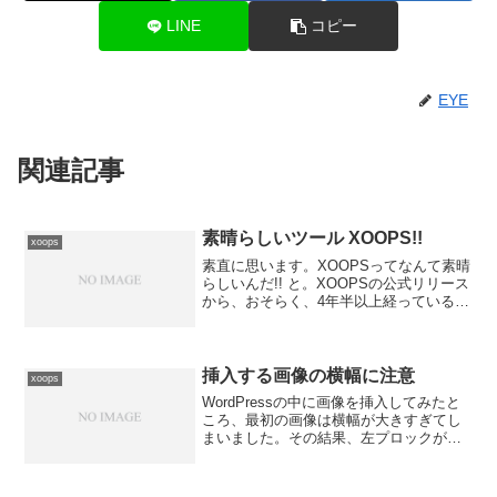
LINE
コピー
EYE
関連記事
素晴らしいツール XOOPS!!
xoops
素直に思います。XOOPSってなんて素晴
らしいんだ!! と。XOOPSの公式リリース
から、おそらく、4年半以上経っていると
思います。実は、私自身が「XOOPS」の
名を聞いたのは、今から約１年以上前で
した。しかし、当時は、XOOPSのもつ本
当...
挿入する画像の横幅に注意
xoops
WordPressの中に画像を挿入してみたと
ころ、最初の画像は横幅が大きすぎてし
まいました。その結果、左プロックが圧
迫されてしまい、左プロックの幅が狭く
なってしまい、タイトルなどが二行にな
ってしまいました。この点については、