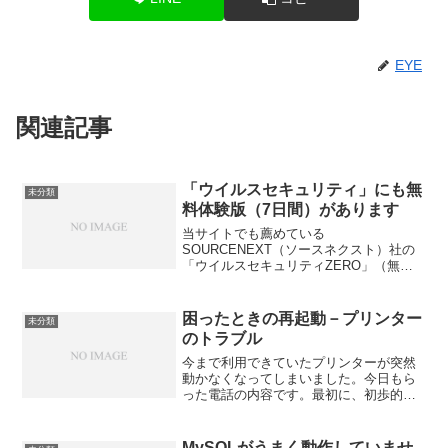
EYE
関連記事
「ウイルスセキュリティ」にも無
未分類
料体験版（7日間）があります
当サイトでも薦めている
SOURCENEXT（ソースネクスト）社の
「ウイルスセキュリティZERO」（無期
限版）は、有効期限の有無以外は、「ウ
イルスセキュリティ」（1年版）と同じで
す。但し、「無制限版」とはいっても、
困ったときの再起動－プリンター
未分類
永久に使えるわけではありませ...
のトラブル
今まで利用できていたプリンターが突然
動かなくなってしまいました。今日もら
った電話の内容です。最初に、初歩的で
はありますが、「用紙は切れていません
か？」と聞いてみました。用紙は切れて
いない、ということでした。そこで、ま
MySQLがうまく動作していませ