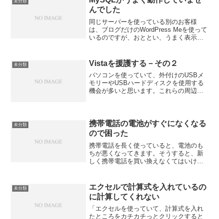
未分類
ずは、「困った時の再起動...
んでした
同じサーバーを使っている別のお客様
は、ブログだけのWordPress Meを使って
いるのですが、おととい、うまく表示さ
れないとの連絡がありました。すぐに、
管理画面からMySQLの停止→再起動をし
たところ、復旧しました。-----------...
Vistaを援護する－その２
未分類
パソコンを使っていて、外付けのUSBメ
モリーやUSBハードディスクを使用する
機会が多いと思います。これらの周辺機
器をはずす場合、Windows2000や
WindowsXPでは、右下の時計マークのと
ころの取り外しのアイコンをダブルクリ
ックして...
携帯電話の電池がすぐになくなる
未分類
ので困った
携帯電話を長く使っていると、電池のも
ちが悪くなってきます。そうすると、新
しく携帯電話を買い換えなくてはいけな
いと思いがちですが、そんな必要はあり
ません。携帯電話の電池のみ交換すれば
いいのです！先日、たまたまお客様の携
エクセルで計算式を入れているの
未分類
帯電話(NTT doco...
に計算してくれない
「エクセルを使っていて、計算式を入れ
たところをカチカチっとクリックすると