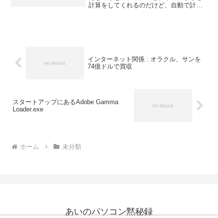
計算をしてくれるのだけど、自動で計算
してくれない。どうすればいいの？」こ
んな相談の電話をもらいました。エクセ
ルの画面で確認してもらったところ、
［ツール］→［オプション］...
インターネット関係 : オラクル、サンを
74億ドルで買収
スタートアップにあるAdobe Gamma
Loader.exe
ホーム
未分類
あいのパソコン黙秘録