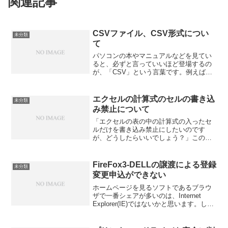
関連記事
CSVファイル、CSV形式につい
未分類
て
パソコンの本やマニュアルなどを見てい
ると、必ずと言っていいほど登場するの
が、「CSV」という言葉です。例えば、
下記のような内容です。「このソフトで
作成したデータは、CSV形式でエクスポ
ートすれば、エクセルで見ることができ
エクセルの計算式のセルの書き込
未分類
ます」「作成したデー...
み禁止について
「エクセルの表の中の計算式の入ったセ
ルだけを書き込み禁止にしたいのです
が、どうしたらいいでしょう？」このよ
うな相談を受けました。この相談の内容
ですが、実は、発想を逆にすると理解し
やすいです。
FireFox3-DELLの譲渡による登録
未分類
変更申込ができない
ホームページを見るソフトであるブラウ
ザで一番シェアが多いのは、Internet
Explorer(IE)ではないかと思います。しか
し、他にもFireFoxやSleipnir、Operaなど
などあり、個人的には、複数のブラウザ