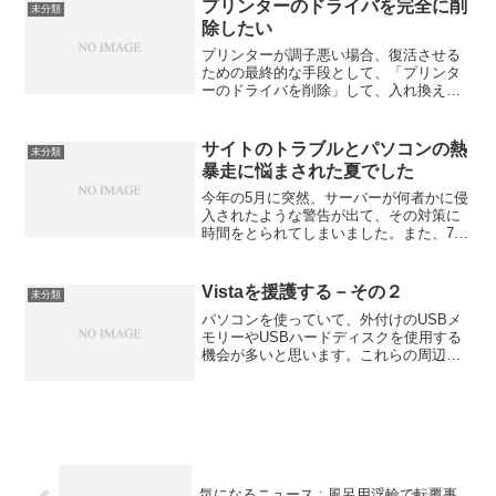
を使い分けていま...
プリンターのドライバを完全に削
未分類
除したい
プリンターが調子悪い場合、復活させる
ための最終的な手段として、「プリンタ
ーのドライバを削除」して、入れ換える
という方法をとることがあります。その
やり方のご紹介です。※ 最初にプリンタ
ーのウィンドーを開いておきます。１）
サイトのトラブルとパソコンの熱
未分類
入れ換えたいプリンター...
暴走に悩まされた夏でした
今年の5月に突然、サーバーが何者かに侵
入されたような警告が出て、その対策に
時間をとられてしまいました。また、7月
の末には、ロンドンオリンピックの熱戦
と並行して、私のところのパソコンが熱
暴走してしまい、１０年ぶりのデータ消
Vistaを援護する－その２
未分類
滅のトラブルに見舞わ...
パソコンを使っていて、外付けのUSBメ
モリーやUSBハードディスクを使用する
機会が多いと思います。これらの周辺機
器をはずす場合、Windows2000や
WindowsXPでは、右下の時計マークのと
ころの取り外しのアイコンをダブルクリ
ックして...
気になるニュース : 風呂用浮輪で転覆事