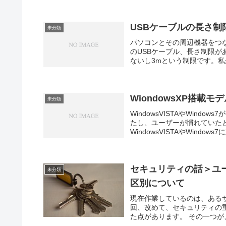
USBケーブルの長さ制
未分類
パソコンとその周辺機器をつ
のUSBケーブル、長さ制限があ
ないし3mという制限です。私
WiondowsXP搭載
未分類
WindowsVISTAやWind
たし、ユーザーが慣れていた
WindowsVISTAやWindows
セキュリティの話＞ユ
未分類
区別について
現在作業しているのは、あるサ
回、改めて、セキュリティの
た点があります。 その一つが