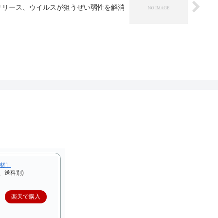
版がリリース、ウイルスが狙うぜい弱性を解消
F材］
、送料別)
楽天で購入