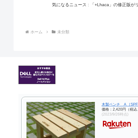
気になるニュース : 「+Lhaca」の修正
ホーム
未分類
木製ベンチ A ［SP
価格：2,420円（税込
(2023/9/26時点)