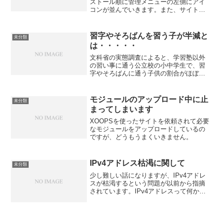
ストール順に管理メニューの左側にアイ
コンが並んでいきます。また、サイトメ
ニューも、この順番で並びます。そうす
ると困ったことが起きてきました。とい
うのは、当初予定していなかった、ある
習字やそろばんを習う子が半減と
未分類
いは、知らなかったモジュ...
は・・・・・
文科省の実態調査によると、学習塾以外
の習い事に通う公立校の小中学生で、習
字やそろばんに通う子供の割合がほぼ半
減とのこと。スポーツ、舞踊は増えてお
り、内容が大きく変化している、という
ニュースを聞いて、不思議でなりませ
モジュールのアップロード中に止
未分類
ん。学生時代に家庭教師をし...
まってしまいます
XOOPSを使ったサイトを依頼されて必要
なモジュールをアップロードしているの
ですが、どうもうまくいきません。
IPv4アドレス枯渇に関して
未分類
少し難しい話になりますが、IPv4アドレ
スが枯渇するという問題が以前から指摘
されています。IPv4アドレスって何か？
と聞かれると、パソコンを特定するため
の、住所みたいなもの、と説明していま
す。ちなみに、似たものに「ポート」と