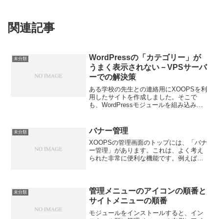
関連記事
WordPressの「カテゴリー」が
未分類
うまく表示されない－VPSサーバ
ーでの解決策
ある学校の先生との連絡用にXOOPSを利
用したサイトを作成しました。そこで
も、WordPressモジュールを組み込み、
「9時間の時間のズレ」も修正しました。
いよいよ、カテゴリーを作成しようと思
って、管理メニュー→WordPressオプシ
バナー管理
未分類
ョン...
XOOPSの管理画面のトップには、「バナ
ー管理」があります。これは、よく考え
られた非常に便利な機能です。例えば、
バナー広告を出したい場合に、このバナ
ー管理で登録すれば、自由にバナー広告
を出すことができます。また、アクセス
するたびに違ったメッ...
管理メニューのアイコンの順番と
未分類
サイトメニューの順番
モジュールをインストールすると、イン