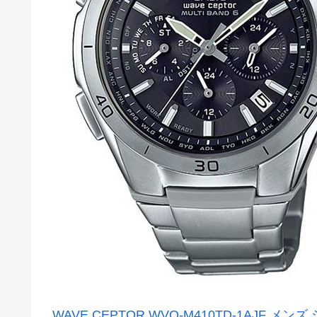
WAVE CEPTOR WVQ-M410TD-1AJF メン