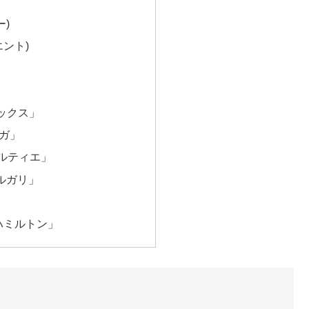
ー)
エント)
レックス」
メガ」
カルティエ」
ブルガリ」
「ハミルトン」