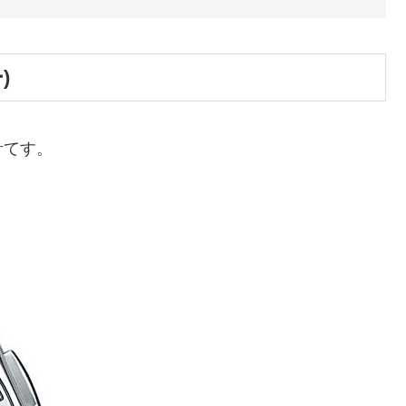
)
計てす。