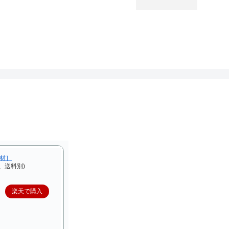
F材］
、送料別)
楽天で購入