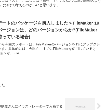
つ目は「入力」、二つ目は「操作」で、この二つは車の両輪のよう
らは分けて考えるのがいいと思います。
ップデートのパッケージを購入しました＞FileMaker 19
ジョンは、どのバージョンからか?(FileMaker
を持っている場合)
今回のレポートは、FileMakerのバージョンを19にアップグレ
。具体的には、今現在、すでにFileMakerを使用しているけ
ンが、File...
した
印刷屋さんにイラストレーターで入稿する