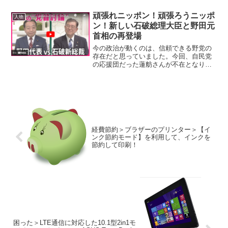
なは）だしかった。三成の評価は一貫し
て「毀」と「貶」だけであった。 だ
頑張れニッポン！頑張ろうニッポ
人物
が、近年のＮＨＫ・大河ドラ...
ン！新しい石破総理大臣と野田元
首相の再登場
今の政治が動くのは、信頼できる野党の
存在だと思っていました。今回、自民党
の応援団だった蓮舫さんが不在となり、
立憲民主党の野田佳彦さんが代表になっ
たので、野党に対する期待感があがって
います。そして、今回、自民党も石破総
理大臣になって、なんか今...
経費節約＞ブラザーのプリンター＞【イ
ンク節約モード】を利用して、インクを
節約して印刷！
困った＞LTE通信に対応した10.1型2in1モ