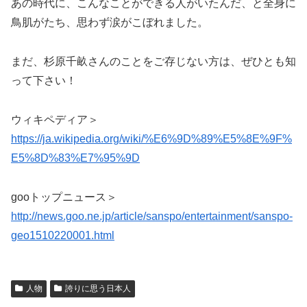
あの時代に、こんなことができる人がいたんだ、と
全身に
鳥肌がたち、思わず涙がこぼれました。
まだ、杉原千畝さんのことをご存じない方は、ぜひとも知
って下さい！
ウィキペディア＞
https://ja.wikipedia.org/wiki/%E6%9D%89%E5%8E%9F%
E5%8D%83%E7%95%9D
gooトップニュース＞
http://news.goo.ne.jp/article/sanspo/entertainment/sanspo-
geo1510220001.html
人物
誇りに思う日本人