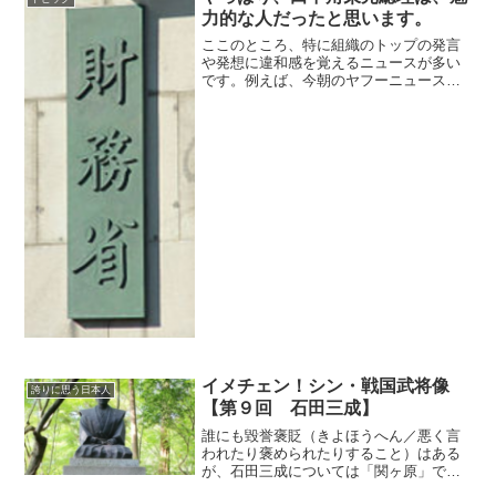
する助っ人が登場しました。...
力的な人だったと思います。
ここのところ、特に組織のトップの発言
や発想に違和感を覚えるニュースが多い
です。例えば、今朝のヤフーニュース財
務省のトップが、部下の責任を問題にし
ている、ということですよね。でも、善
し悪しは別として、部下はトップのため
に仕事をしたはずです。私...
イメチェン！シン・戦国武将像
誇りに思う日本人
【第９回 石田三成】
誰にも毀誉褒貶（きよほうへん／悪く言
われたり褒められたりすること）はある
が、石田三成については「関ヶ原」で敗
れたためか、三成への誹謗中傷は甚（は