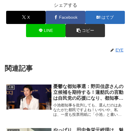
シェアする
X
Facebook
はてブ
LINE
コピー
EYE
関連記事
憂鬱な都知事選：野田佳彦さんの
人物
立候補を期待する！蓮舫氏の言動
は自民党の応援になり、都知事選
の立候補は小池氏の応援になる
小池都知事を批判しても、選んだのはあ
なたがた都民ですよね！いやいや、私
は、一度も投票用紙に「小池」と書いた
ことはありません。今回も残念ながら消
去法で、まずは、小池氏を消去したとこ
ろ、なんと、小池氏の当選を強力に応援
やっぱり、田中角栄元総理は、魅
トピック