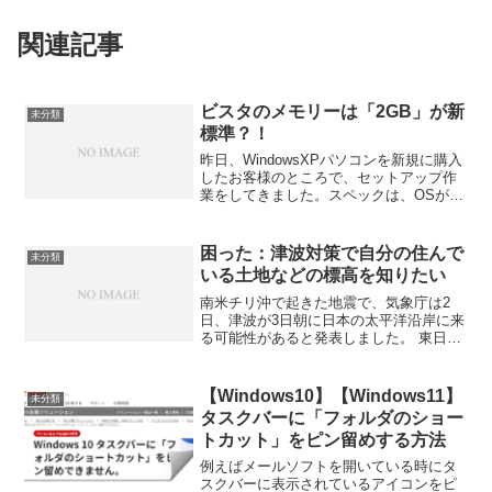
関連記事
ビスタのメモリーは「2GB」が新
未分類
標準？！
昨日、WindowsXPパソコンを新規に購入
したお客様のところで、セットアップ作
業をしてきました。スペックは、OSが
WindowsXP HOME、メモリーが1GB、
HDDが160GB、光学ドライブがDVD+/-
RW（２層対応）これで、製品価...
困った：津波対策で自分の住んで
未分類
いる土地などの標高を知りたい
南米チリ沖で起きた地震で、気象庁は2
日、津波が3日朝に日本の太平洋沿岸に来
る可能性があると発表しました。 東日本
大震災で、津波のことを全く誤解してい
ることに気づきました。 「波」ではない
ですよね。 もし、大きな地震が来たとき
【Windows10】【Windows11】
未分類
に、関東の場合は...
タスクバーに「フォルダのショー
トカット」をピン留めする方法
例えばメールソフトを開いている時にタ
スクバーに表示されているアイコンをピ