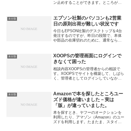
ン止めすることができます。ところが頻
繁に使うフォルダーのショートカットを
タスクバーにピン留めしようとするとで
きません。その方法を探していたとこ
エプソン社製のパソコンも2営業
未分類
ろ、ドンピシャリの解説があ...
日の原則出荷が難しい状況です
今日もEPSON社製のデスクトップを4台
発注するのですが、昨日の段階で、本体
や部品の在庫切れのために、通常ならば2
営業日の お届けが4月になってしまう、
とのアナウンスが表示されています。 誤
解があるようですが、WindowsXPのサポ
XOOPSの管理画面にログインで
未分類
ートが...
きなくて困った
相談内容XOOPSの管理者からの相談で
す。XOOPSでサイトを構築して、しばら
く、管理者としてログインしていなかっ
た。久し振りに、管理者画面からログイ
ンしようとしたら、ログインできなくな
っていた。ログインIDやパスワード、メ
Amazonで本を探したところユー
未分類
ールアドレスのメ...
ズド価格が違いました－実は
「版」が違っていました。
本を探すとき、ヤフーのオークションを
利用したり、アマゾン（Amazon）のユー
ズドを利用します。たまたま、スタイル
シートの本を探していたところ、同じ本