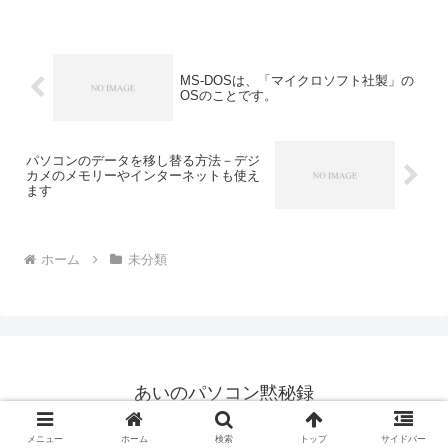
なのに、新品/ユーズド価格が違う場合が
あることを発見しましたが、実は、これ
は注意が必要な場...
MS-DOSは、「マイクロソフト社製」の
OSのことです。
パソコンのデータを移し替る方法－デジ
カメのメモリーやインターネットも使え
ます
ホーム
未分類
あいのパソコン黙秘録
© 2006 あいのパソコン黙秘録.
メニュー
ホーム
検索
トップ
サイドバー